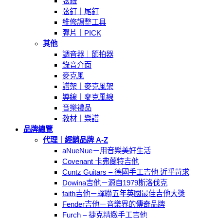
弦鈕
弦釘｜尾釘
維修調整工具
彈片｜PICK
其他
調音器｜節拍器
錄音介面
麥克風
譜架｜麥克風架
導線｜麥克風線
音樂禮品
教材｜樂譜
品牌總覽
代理｜經銷品牌 A-Z
aNueNue－用音樂美好生活
Covenant 卡弗蘭特吉他
Cuntz Guitars – 德國手工吉他 近乎苛求
Dowina吉他－源自1979斯洛伐克
faith吉他－蟬聯五年英國最佳吉他大獎
Fender吉他－音樂界的傳奇品牌
Furch – 捷克精緻手工吉他