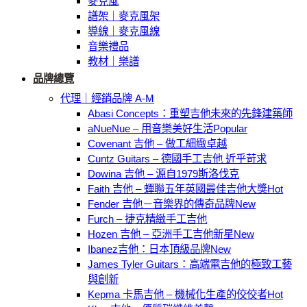
麥克風
譜架｜麥克風架
導線｜麥克風線
音樂禮品
教材｜樂譜
品牌總覽
代理｜經銷品牌 A-M
Abasi Concepts：重塑吉他未來的先鋒建築師
aNueNue – 用音樂美好生活
Covenant 吉他 – 做工細緻卓越
Cuntz Guitars – 德國手工吉他 近乎苛求
Dowina 吉他 – 源自1979斯洛伐克
Faith 吉他 – 蟬聯五年英國最佳吉他大獎
Fender 吉他－音樂界的傳奇品牌
Furch – 捷克精緻手工吉他
Hozen 吉他 – 亞洲手工吉他新星
Ibanez吉他：日本頂級品牌
James Tyler Guitars：高端電吉他的極致工藝
與創新
Kepma 卡馬吉他 – 機械化生產的佼佼者