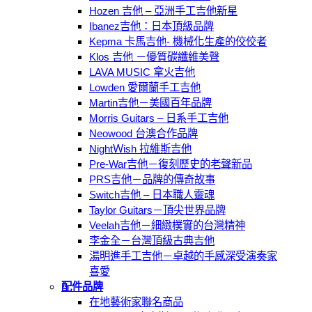
Hozen 吉他 – 亞洲手工吉他新星
Ibanez吉他：日本頂級品牌
Kepma 卡馬吉他- 機械化生產的佼佼者
Klos 吉他 －優質碳纖維美聲
LAVA MUSIC 拿火吉他
Lowden 愛爾蘭手工吉他
Martin吉他－美國百年品牌
Morris Guitars – 日系手工吉他
Neowood 台澳合作品牌
NightＷish 拉維斯吉他
Pre-War吉他－復刻歷史的老聲新品
PRS吉他－品牌的傳奇故事
Switch吉他 – 日本職人靈魂
Taylor Guitars－頂尖世界品牌
Veelah吉他－細緻樸實的台灣精神
李金全－台灣頂級古典吉他
湯明進手工吉他－卓越的手感深受演奏家
喜愛
配件品牌
在地藝術家聯名商品