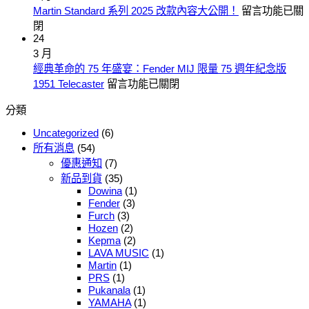
Shue
品
在
Martin Standard 系列 2025 改款內容大公開！
留言功能已關
Guitars
老
牌
〈Martin
閉
即
闆！
鉅
Standard
24
將
小
獻！
系
3 月
正
Santa
編
列
經典革命的 75 年盛宴：Fender MIJ 限量 75 週年紀念版
Cruz
式
的
2025
在
1951 Telecaster
留言功能已關閉
系
登
任
改
〈經
列
陸〉
性‧
分類
款
典
琴
IG
中
內
革
弦
破
Uncategorized
(6)
容
命
新
萬
所有消息
(54)
大
的
上
粉
優惠通知
(7)
75
公
架〉
絲
新品到貨
(35)
年
開！〉
Dowina
(1)
中
感
盛
中
Fender
(3)
恩
Furch
(3)
宴：
月
Hozen
(2)
Fender
活
Kepma
(2)
MIJ
LAVA MUSIC
(1)
動
限
Martin
(1)
登
量
PRS
(1)
場〉
75
Pukanala
(1)
中
週
YAMAHA
(1)