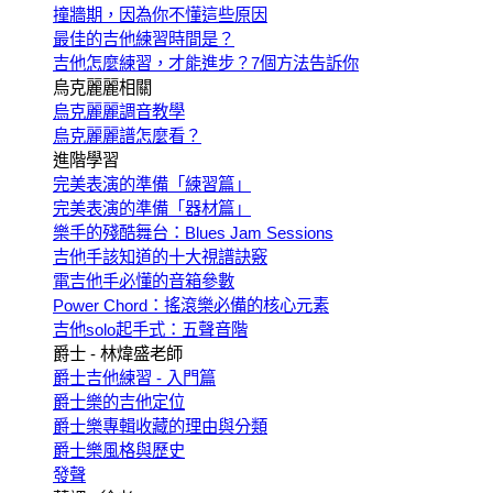
撞牆期，因為你不懂這些原因
最佳的吉他練習時間是？
吉他怎麼練習，才能進步？7個方法告訴你
烏克麗麗相關
烏克麗麗調音教學
烏克麗麗譜怎麼看？
進階學習
完美表演的準備「練習篇」
完美表演的準備「器材篇」
樂手的殘酷舞台：Blues Jam Sessions
吉他手該知道的十大視譜訣竅
電吉他手必懂的音箱參數
Power Chord：搖滾樂必備的核心元素
吉他solo起手式：五聲音階
爵士 - 林煒盛老師
爵士吉他練習 - 入門篇
爵士樂的吉他定位
爵士樂專輯收藏的理由與分類
爵士樂風格與歷史
發聲