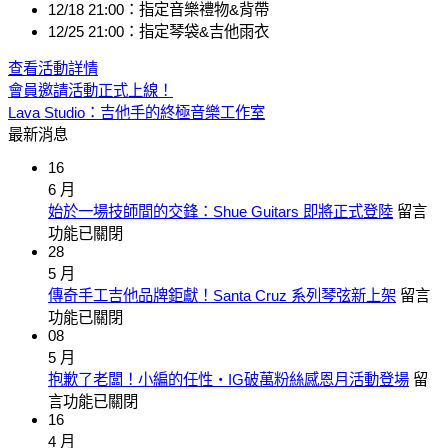
12/18 21:00：指定音樂禮物&背帶
12/25 21:00：指定琴袋&吉他雨衣
查看活動詳情
會員邀請活動正式上線！
Lava Studio：吉他手的終極音樂工作室
最新消息
16
6 月
在
始於一場技師間的交鋒：Shue Guitars 即將正式登陸
留言
〈始
功能已關閉
28
於
5 月
一
在
傳奇手工吉他品牌鉅獻！Santa Cruz 系列琴弦新上架
留言
場
〈傳
功能已關閉
技
08
奇
師
5 月
手
間
在
抱歉了老闆！小編的任性‧IG破萬粉絲感恩月活動登場
留
工
的
〈抱
言功能已關閉
吉
交
16
歉
他
鋒：
4 月
了