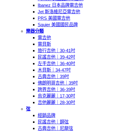
Ibanez 日本品牌電吉他
Jet 斯洛維尼亞電吉他
PRS 美國電吉他
Squier 美國國民品牌
樂器分類
電吉他
電貝斯
旅行吉他｜30-41吋
民謠吉他｜39-42吋
左手吉他｜36-40吋
木貝斯｜34-47吋
古典吉他｜39吋
佛朗明哥吉他｜39吋
跨界吉他｜36-39吋
烏克麗麗｜17-30吋
吉他麗麗｜28-30吋
弦
經銷品牌
民謠吉他｜鋼弦
古典吉他｜尼龍弦