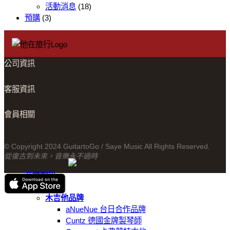
年
活動消息
(18)
紀
預購
(3)
念
版
1951
Telecaster〉
公司資訊
中
客服資訊
會員相關
© Copyright 2024 GuitartoGo / Saye Music All Rights Reserved.
從復古到未來，音樂永不過時
交通資訊
線上商城
木吉他品牌
aNueNue 台日合作品牌
Cuntz 德國金牌製琴師