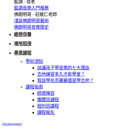
藍調 - 徐老
藍調音樂入門推薦
佛朗明哥 - 莊維仁老師
淺談佛朗明哥藝術
佛朗明哥音樂簡史
維修保養
場地租借
專業課程
學前須知
該讓孩子學音樂的七大理由
吉他練習多久才能學會？
我該學烏克麗麗還是學吉他？
課程指南
師資陣容
團體班課程
個別班課程
課程報名
Uncategorized