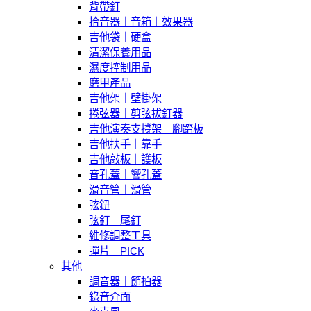
背帶釘
拾音器｜音箱｜效果器
吉他袋｜硬盒
清潔保養用品
濕度控制用品
磨甲產品
吉他架｜壁掛架
捲弦器｜剪弦拔釘器
吉他演奏支撐架｜腳踏板
吉他扶手｜靠手
吉他敲板｜護板
音孔蓋｜響孔蓋
滑音管｜滑管
弦鈕
弦釘｜尾釘
維修調整工具
彈片｜PICK
其他
調音器｜節拍器
錄音介面