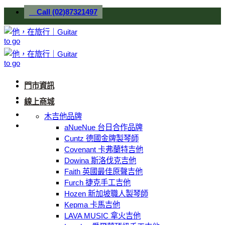
Skip
Call (02)87321497
to
content
門市資訊
線上商城
木吉他品牌
aNueNue 台日合作品牌
Cuntz 德國金牌製琴師
Covenant 卡弗蘭特吉他
Dowina 斯洛伐克吉他
Faith 英國最佳原聲吉他
Furch 捷克手工吉他
Hozen 新加坡職人製琴師
Kepma 卡馬吉他
LAVA MUSIC 拿火吉他