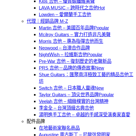
Klos 吉他 – 優質碳纖維美聲
LAVA MUSIC – 跨時代之吉他
Lowden – 愛爾蘭手工吉他
代理｜經銷品牌 M-Z
Martin 吉他 – 美國百年品牌
Mcilroy Guitars – 實力打造非凡美聲
Morris 吉他 – 專為指彈吉他而生
Neowood – 台澳合作品牌
NightＷish – 拉維斯吉他
Pre-War 吉他 – 復刻歷史的老聲新品
PRS 吉他－品牌的傳奇故事
Shue Guitars：匯聚南洋極致工藝的精品吉他工
坊
Switch 吉他 – 日本職人靈魂
Taylor Guitars – 頂尖世界品牌
Veelah 吉他 – 細緻樸實的台灣精神
李金全 – 台灣頂級古典吉他
湯明進手工吉他 – 卓越的手感深受演奏家喜愛
配件品牌
在地藝術家聯名商品
Augustine 奧古斯丁 – 尼龍弦發明家