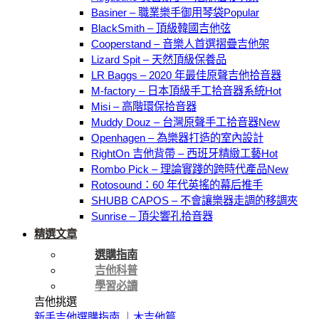
Basiner – 職業樂手御用琴袋
BlackSmith – 頂級韓國吉他弦
Cooperstand – 音樂人首選摺疊吉他架
Lizard Spit – 天然頂級保養品
LR Baggs – 2020 年最佳原聲吉他拾音器
M-factory – 日本頂級手工拾音器系統
Misi – 高階環保拾音器
Muddy Douz – 台灣原聲手工拾音器
Openhagen – 為樂器打造的室內設計
RightOn 吉他背帶 – 西班牙精緻工藝
Rombo Pick – 理論實踐的跨時代產品
Rotosound：60 年代英搖的幕后推手
SHUBB CAPOS – 不會讓樂器走調的移調夾
Sunrise – 頂尖響孔拾音器
精選文章
選購指南
吉他科普
學習必讀
吉他挑選
新手吉他選購指南 ｜木吉他篇