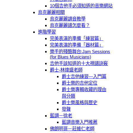
10個吉他手必須知道的音樂網站
烏克麗麗相關
烏克麗麗調音教學
烏克麗麗譜怎麼看？
進階學習
完美表演的準備「練習篇」
完美表演的準備「器材篇」
樂手的殘酷舞台:Jam Sessions
(for Blues Musicians)
吉他手該知道的十大視譜訣竅
爵士-林煒盛老師
爵士吉他練習—入門篇
爵士樂的吉他定位
爵士樂專輯收藏的理由
與分類
爵士樂風格與歷史
發聲
藍調－徐老
藍調音樂入門推薦
佛朗明哥－莊維仁老師