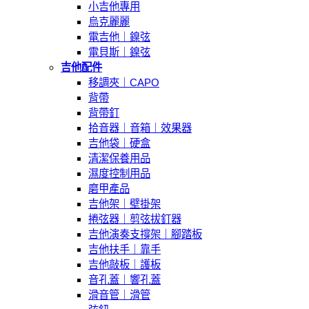
小吉他專用
烏克麗麗
電吉他｜鎳弦
電貝斯｜鎳弦
吉他配件
移調夾｜CAPO
背帶
背帶釘
拾音器｜音箱｜效果器
吉他袋｜硬盒
清潔保養用品
濕度控制用品
磨甲產品
吉他架｜壁掛架
捲弦器｜剪弦拔釘器
吉他演奏支撐架｜腳踏板
吉他扶手｜靠手
吉他敲板｜護板
音孔蓋｜響孔蓋
滑音管｜滑管