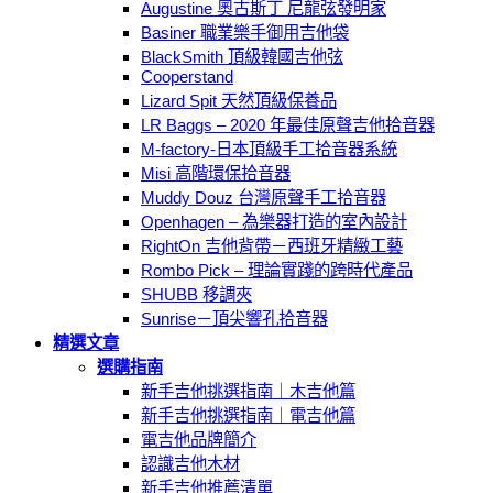
Augustine 奧古斯丁 尼龍弦發明家
Basiner 職業樂手御用吉他袋
BlackSmith 頂級韓國吉他弦
Cooperstand
Lizard Spit 天然頂級保養品
LR Baggs – 2020 年最佳原聲吉他拾音器
M-factory-日本頂級手工拾音器系統
Misi 高階環保拾音器
Muddy Douz 台灣原聲手工拾音器
Openhagen – 為樂器打造的室內設計
RightOn 吉他背帶－西班牙精緻工藝
Rombo Pick – 理論實踐的跨時代產品
SHUBB 移調夾
Sunrise－頂尖響孔拾音器
精選文章
選購指南
新手吉他挑選指南｜木吉他篇
新手吉他挑選指南｜電吉他篇
電吉他品牌簡介
認識吉他木材
新手吉他推薦清單