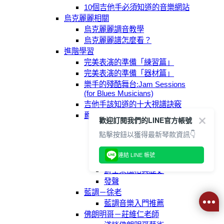
10個吉他手必須知道的音樂網站
烏克麗麗相關
烏克麗麗調音教學
烏克麗麗譜怎麼看？
進階學習
完美表演的準備「練習篇」
完美表演的準備「器材篇」
樂手的殘酷舞台:Jam Sessions
(for Blues Musicians)
吉他手該知道的十大視譜訣竅
爵士-林煒盛老師
歡迎訂閱我們的LINE官方帳號
爵士吉他練習—入門篇
點擊按鈕以獲得最新琴款資訊👇
爵士樂的吉他定位
爵士樂專輯收藏的理由
連結 LINE 帳號
與分類
爵士樂風格與歷史
發聲
藍調－徐老
藍調音樂入門推薦
佛朗明哥－莊維仁老師