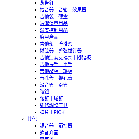
背帶釘
拾音器｜音箱｜效果器
吉他袋｜硬盒
清潔保養用品
濕度控制用品
磨甲產品
吉他架｜壁掛架
捲弦器｜剪弦拔釘器
吉他演奏支撐架｜腳踏板
吉他扶手｜靠手
吉他敲板｜護板
音孔蓋｜響孔蓋
滑音管｜滑管
弦鈕
弦釘｜尾釘
維修調整工具
彈片｜PICK
其他
調音器｜節拍器
錄音介面