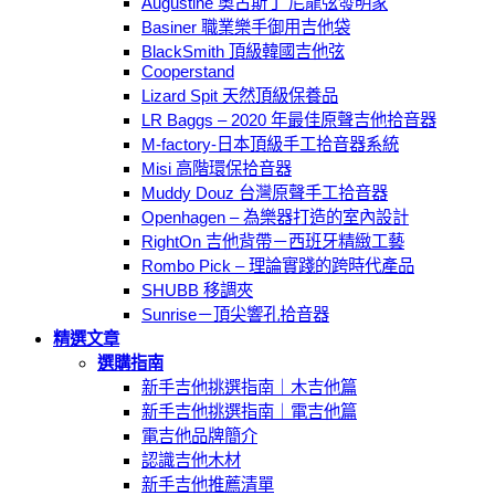
Augustine 奧古斯丁 尼龍弦發明家
Basiner 職業樂手御用吉他袋
BlackSmith 頂級韓國吉他弦
Cooperstand
Lizard Spit 天然頂級保養品
LR Baggs – 2020 年最佳原聲吉他拾音器
M-factory-日本頂級手工拾音器系統
Misi 高階環保拾音器
Muddy Douz 台灣原聲手工拾音器
Openhagen – 為樂器打造的室內設計
RightOn 吉他背帶－西班牙精緻工藝
Rombo Pick – 理論實踐的跨時代產品
SHUBB 移調夾
Sunrise－頂尖響孔拾音器
精選文章
選購指南
新手吉他挑選指南｜木吉他篇
新手吉他挑選指南｜電吉他篇
電吉他品牌簡介
認識吉他木材
新手吉他推薦清單