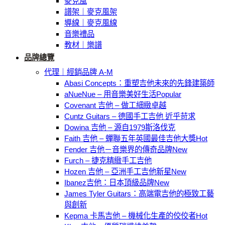
麥克風
譜架｜麥克風架
導線｜麥克風線
音樂禮品
教材｜樂譜
品牌總覽
代理｜經銷品牌 A-M
Abasi Concepts：重塑吉他未來的先鋒建築師
aNueNue – 用音樂美好生活
Covenant 吉他 – 做工細緻卓越
Cuntz Guitars – 德國手工吉他 近乎苛求
Dowina 吉他 – 源自1979斯洛伐克
Faith 吉他 – 蟬聯五年英國最佳吉他大獎
Fender 吉他－音樂界的傳奇品牌
Furch – 捷克精緻手工吉他
Hozen 吉他 – 亞洲手工吉他新星
Ibanez吉他：日本頂級品牌
James Tyler Guitars：高端電吉他的極致工藝
與創新
Kepma 卡馬吉他 – 機械化生產的佼佼者