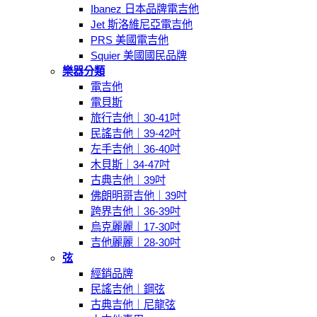
Ibanez 日本品牌電吉他
Jet 斯洛維尼亞電吉他
PRS 美國電吉他
Squier 美國國民品牌
樂器分類
電吉他
電貝斯
旅行吉他｜30-41吋
民謠吉他｜39-42吋
左手吉他｜36-40吋
木貝斯｜34-47吋
古典吉他｜39吋
佛朗明哥吉他｜39吋
跨界吉他｜36-39吋
烏克麗麗｜17-30吋
吉他麗麗｜28-30吋
弦
經銷品牌
民謠吉他｜鋼弦
古典吉他｜尼龍弦