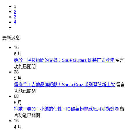
1
2
3
4
最新消息
16
6 月
在
始於一場技師間的交鋒：Shue Guitars 即將正式登陸
留言
〈始
功能已關閉
28
於
5 月
一
在
傳奇手工吉他品牌鉅獻！Santa Cruz 系列琴弦新上架
留言
場
〈傳
功能已關閉
技
08
奇
師
5 月
手
間
在
抱歉了老闆！小編的任性‧IG破萬粉絲感恩月活動登場
留
工
的
〈抱
言功能已關閉
吉
交
16
歉
他
鋒：
4 月
了
Shue
品