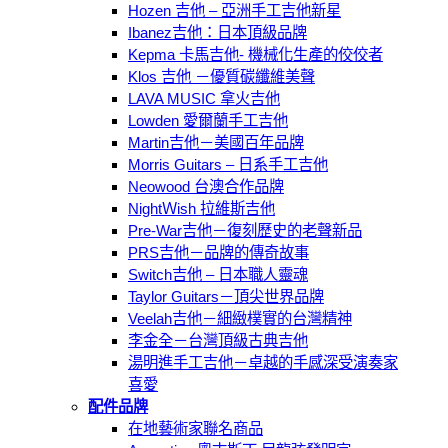
Hozen 吉他 – 亞洲手工吉他新星
Ibanez吉他：日本頂級品牌
Kepma 卡馬吉他- 機械化生產的佼佼者
Klos 吉他 －優質碳纖維美聲
LAVA MUSIC 拿火吉他
Lowden 愛爾蘭手工吉他
Martin吉他－美國百年品牌
Morris Guitars – 日系手工吉他
Neowood 台澳合作品牌
NightＷish 拉維斯吉他
Pre-War吉他－復刻歷史的老聲新品
PRS吉他－品牌的傳奇故事
Switch吉他 – 日本職人靈魂
Taylor Guitars－頂尖世界品牌
Veelah吉他－細緻樸實的台灣精神
李金全－台灣頂級古典吉他
湯明進手工吉他－卓越的手感深受演奏家
喜愛
配件品牌
在地藝術家聯名商品