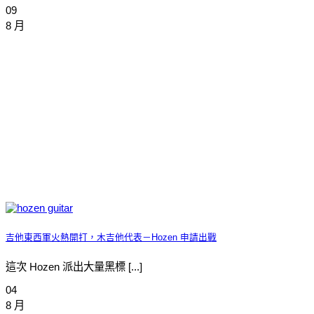
09
8 月
吉他東西軍火熱開打，木吉他代表－Hozen 申請出戰
這次 Hozen 派出大量黑標 [...]
04
8 月