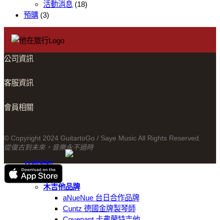
年
活動消息
(18)
紀
預購
(3)
念
版
1951
Telecaster〉
公司資訊
中
客服資訊
會員相關
© Copyright 2024 GuitartoGo / Saye Music All Rights Reserved.
從復古到未來，音樂永不過時
交通資訊
線上商城
木吉他品牌
aNueNue 台日合作品牌
Cuntz 德國金牌製琴師
Covenant 卡弗蘭特吉他