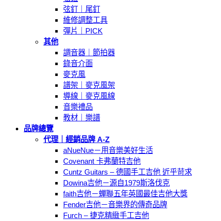
弦釘｜尾釘
維修調整工具
彈片｜PICK
其他
調音器｜節拍器
錄音介面
麥克風
譜架｜麥克風架
導線｜麥克風線
音樂禮品
教材｜樂譜
品牌總覽
代理｜經銷品牌 A-Z
aNueNue－用音樂美好生活
Covenant 卡弗蘭特吉他
Cuntz Guitars – 德國手工吉他 近乎苛求
Dowina吉他－源自1979斯洛伐克
faith吉他－蟬聯五年英國最佳吉他大獎
Fender吉他－音樂界的傳奇品牌
Furch – 捷克精緻手工吉他