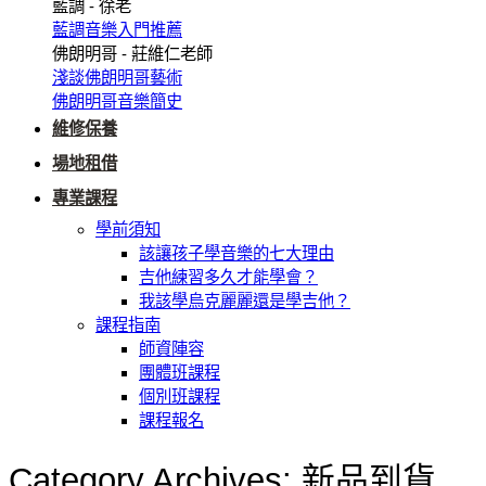
藍調 - 徐老
藍調音樂入門推薦
佛朗明哥 - 莊維仁老師
淺談佛朗明哥藝術
佛朗明哥音樂簡史
維修保養
場地租借
專業課程
學前須知
該讓孩子學音樂的七大理由
吉他練習多久才能學會？
我該學烏克麗麗還是學吉他？
課程指南
師資陣容
團體班課程
個別班課程
課程報名
Category Archives:
新品到貨