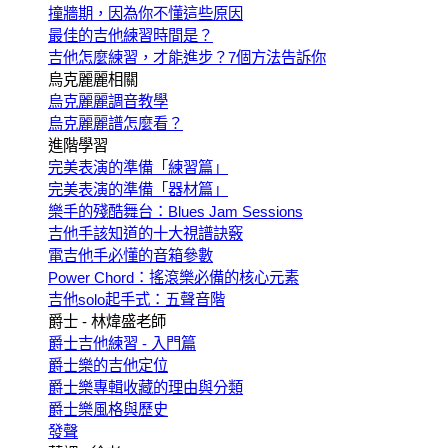
撞牆期，因為你不懂這些原因
最佳的吉他練習時間是？
吉他怎麼練習，才能進步？7個方法告訴你
烏克麗麗相關
烏克麗麗調音教學
烏克麗麗譜怎麼看？
進階學習
完美表演的準備「練習篇」
完美表演的準備「器材篇」
樂手的殘酷舞台：Blues Jam Sessions
吉他手該知道的十大視譜訣竅
電吉他手必懂的音箱參數
Power Chord：搖滾樂必備的核心元素
吉他solo起手式：五聲音階
爵士 - 林煒盛老師
爵士吉他練習 - 入門篇
爵士樂的吉他定位
爵士樂專輯收藏的理由與分類
爵士樂風格與歷史
發聲