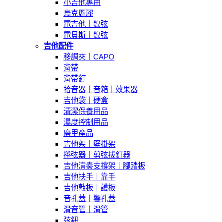
小吉他專用
烏克麗麗
電吉他｜鎳弦
電貝斯｜鎳弦
吉他配件
移調夾｜CAPO
背帶
背帶釘
拾音器｜音箱｜效果器
吉他袋｜硬盒
清潔保養用品
濕度控制用品
磨甲產品
吉他架｜壁掛架
捲弦器｜剪弦拔釘器
吉他演奏支撐架｜腳踏板
吉他扶手｜靠手
吉他敲板｜護板
音孔蓋｜響孔蓋
滑音管｜滑管
弦鈕