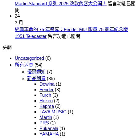
在
Martin Standard 系列 2025 改款內容大公開！
留言功能已關
Guitars
老
牌
〈Martin
閉
即
闆！
鉅
Standard
24
將
小
獻！
系
3 月
正
Santa
編
列
經典革命的 75 年盛宴：Fender MIJ 限量 75 週年紀念版
Cruz
式
的
2025
在
1951 Telecaster
留言功能已關閉
系
登
任
改
〈經
列
陸〉
性‧
分類
款
典
琴
IG
中
內
革
弦
破
Uncategorized
(6)
容
命
新
萬
所有消息
(54)
大
的
上
粉
優惠通知
(7)
75
公
架〉
絲
新品到貨
(35)
年
開！〉
Dowina
(1)
中
感
盛
中
Fender
(3)
恩
Furch
(3)
宴：
月
Hozen
(2)
Fender
活
Kepma
(2)
MIJ
LAVA MUSIC
(1)
動
限
Martin
(1)
登
量
PRS
(1)
場〉
75
Pukanala
(1)
中
週
YAMAHA
(1)