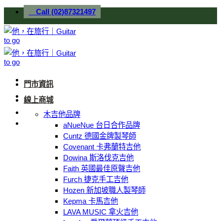
Skip
Call (02)87321497
to
content
門市資訊
線上商城
木吉他品牌
aNueNue 台日合作品牌
Cuntz 德國金牌製琴師
Covenant 卡弗蘭特吉他
Dowina 斯洛伐克吉他
Faith 英國最佳原聲吉他
Furch 捷克手工吉他
Hozen 新加坡職人製琴師
Kepma 卡馬吉他
LAVA MUSIC 拿火吉他