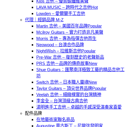
Klos 吉他 – 優質碳纖維美聲
LAVA MUSIC – 跨時代之吉他
Lowden – 愛爾蘭手工吉他
代理｜經銷品牌 M-Z
Martin 吉他 – 美國百年品牌
Mcilroy Guitars – 實力打造非凡美聲
Morris 吉他 – 專為指彈吉他而生
Neowood – 台澳合作品牌
NightＷish – 拉維斯吉他
Pre-War 吉他 – 復刻歷史的老聲新品
PRS 吉他－品牌的傳奇故事
Shue Guitars：匯聚南洋極致工藝的精品吉他工
坊
Switch 吉他 – 日本職人靈魂
Taylor Guitars – 頂尖世界品牌
Veelah 吉他 – 細緻樸實的台灣精神
李金全 – 台灣頂級古典吉他
湯明進手工吉他 – 卓越的手感深受演奏家喜愛
配件品牌
在地藝術家聯名商品
Augustine 奧古斯丁 – 尼龍弦發明家