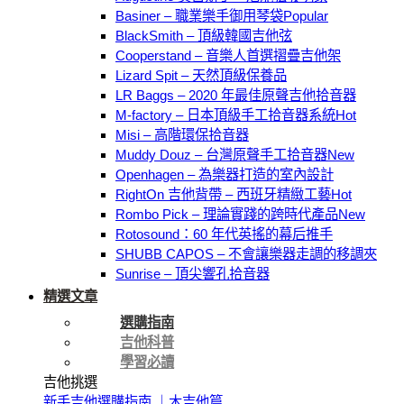
Basiner – 職業樂手御用琴袋
BlackSmith – 頂級韓國吉他弦
Cooperstand – 音樂人首選摺疊吉他架
Lizard Spit – 天然頂級保養品
LR Baggs – 2020 年最佳原聲吉他拾音器
M-factory – 日本頂級手工拾音器系統
Misi – 高階環保拾音器
Muddy Douz – 台灣原聲手工拾音器
Openhagen – 為樂器打造的室內設計
RightOn 吉他背帶 – 西班牙精緻工藝
Rombo Pick – 理論實踐的跨時代產品
Rotosound：60 年代英搖的幕后推手
SHUBB CAPOS – 不會讓樂器走調的移調夾
Sunrise – 頂尖響孔拾音器
精選文章
選購指南
吉他科普
學習必讀
吉他挑選
新手吉他選購指南 ｜木吉他篇