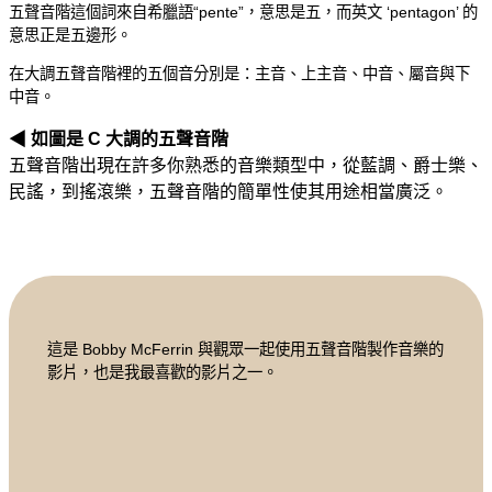
五聲音階這個詞來自希臘語“pente”，意思是五，而英文 ‘pentagon’ 的
意思正是五邊形。
在大調五聲音階裡的五個音分別是：主音、上主音、中音、屬音與下
中音。
◀ 如圖是 C 大調的五聲音階
五聲音階出現在許多你熟悉的音樂類型中，從藍調、爵士樂、
民謠，到搖滾樂，五聲音階的簡單性使其用途相當廣泛。
這是 Bobby McFerrin 與觀眾一起使用五聲音階製作音樂的
影片，也是我最喜歡的影片之一。