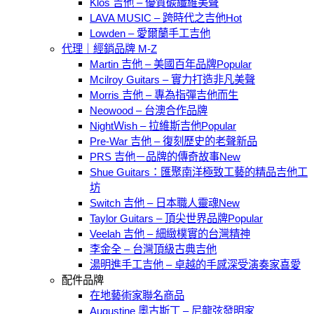
Klos 吉他 – 優質碳纖維美聲
LAVA MUSIC – 跨時代之吉他
Lowden – 愛爾蘭手工吉他
代理｜經銷品牌 M-Z
Martin 吉他 – 美國百年品牌
Mcilroy Guitars – 實力打造非凡美聲
Morris 吉他 – 專為指彈吉他而生
Neowood – 台澳合作品牌
NightＷish – 拉維斯吉他
Pre-War 吉他 – 復刻歷史的老聲新品
PRS 吉他－品牌的傳奇故事
Shue Guitars：匯聚南洋極致工藝的精品吉他工
坊
Switch 吉他 – 日本職人靈魂
Taylor Guitars – 頂尖世界品牌
Veelah 吉他 – 細緻樸實的台灣精神
李金全 – 台灣頂級古典吉他
湯明進手工吉他 – 卓越的手感深受演奏家喜愛
配件品牌
在地藝術家聯名商品
Augustine 奧古斯丁 – 尼龍弦發明家