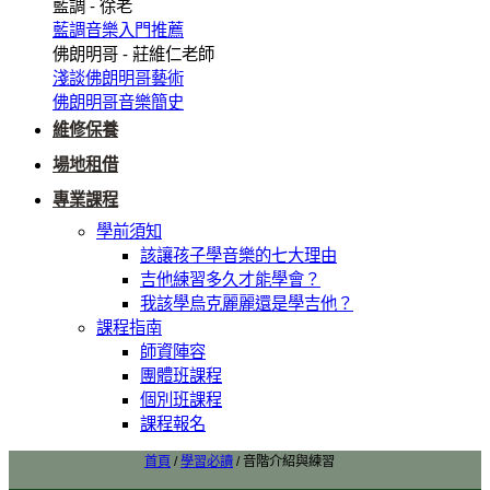
藍調 - 徐老
藍調音樂入門推薦
佛朗明哥 - 莊維仁老師
淺談佛朗明哥藝術
佛朗明哥音樂簡史
維修保養
場地租借
專業課程
學前須知
該讓孩子學音樂的七大理由
吉他練習多久才能學會？
我該學烏克麗麗還是學吉他？
課程指南
師資陣容
團體班課程
個別班課程
課程報名
首頁
/
學習必讀
/
音階介紹與練習