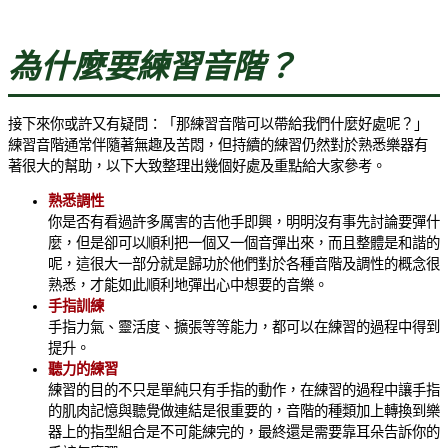
為什麼要練習音階？
接下來你或許又有疑問：「那練習音階可以帶給我們什麼好處呢？」
練習音階通常伴隨著無趣及苦悶，但持續的練習仍然對於熟悉樂器有
著很大的幫助，以下大致整理出幾個好處及重點給大家參考。
熟悉調性
你是否有看過許多厲害的吉他手即興，明明沒有事先討論要彈什
麼，但是卻可以順利把一個又一個音彈出來，而且整體是和諧的
呢，這很大一部分就是歸功於他們對於各種音階及調性的概念很
熟悉，才能如此順利地彈出心中想要的音樂。
手指訓練
手指力氣、靈活度、擴張等等能力，都可以在練習的過程中得到
提升。
聽力的練習
練習的目的不只是單純只有手指的動作，在練習的過程中讓手指
的肌肉記憶與聽覺做連結是很重要的，音階的種類加上轉換到樂
器上的指型組合是不可能練完的，最終還是需要靠耳朵告訴你的