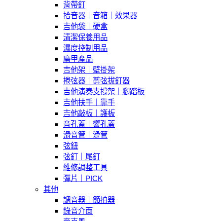
背帶釘
拾音器｜音箱｜效果器
吉他袋｜硬盒
清潔保養用品
濕度控制用品
磨甲產品
吉他架｜壁掛架
捲弦器｜剪弦拔釘器
吉他演奏支撐架｜腳踏板
吉他扶手｜靠手
吉他敲板｜護板
音孔蓋｜響孔蓋
滑音管｜滑管
弦鈕
弦釘｜尾釘
維修調整工具
彈片｜PICK
其他
調音器｜節拍器
錄音介面