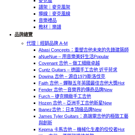
麥克風
譜架｜麥克風架
導線｜麥克風線
音樂禮品
教材｜樂譜
品牌總覽
代理｜經銷品牌 A-M
Abasi Concepts：重塑吉他未來的先鋒建築師
aNueNue – 用音樂美好生活
Covenant 吉他 – 做工細緻卓越
Cuntz Guitars – 德國手工吉他 近乎苛求
Dowina 吉他 – 源自1979斯洛伐克
Faith 吉他 – 蟬聯五年英國最佳吉他大獎
Fender 吉他－音樂界的傳奇品牌
Furch – 捷克精緻手工吉他
Hozen 吉他 – 亞洲手工吉他新星
Ibanez吉他：日本頂級品牌
James Tyler Guitars：高端電吉他的極致工藝
與創新
Kepma 卡馬吉他 – 機械化生產的佼佼者