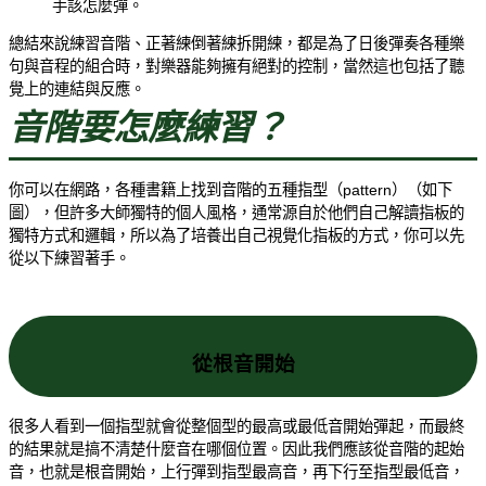
手該怎麼彈。
總結來說練習音階、正著練倒著練拆開練，都是為了日後彈奏各種樂
句與音程的組合時，對樂器能夠擁有絕對的控制，當然這也包括了聽
覺上的連結與反應。
音階要怎麼練習？
你可以在網路，各種書籍上找到音階的五種指型（pattern）（如下
圖），但許多大師獨特的個人風格，通常源自於他們自己解讀指板的
獨特方式和邏輯，所以為了培養出自己視覺化指板的方式，你可以先
從以下練習著手。
從根音開始
很多人看到一個指型就會從整個型的最高或最低音開始彈起，而最終
的結果就是搞不清楚什麼音在哪個位置。因此我們應該從音階的起始
音，也就是根音開始，上行彈到指型最高音，再下行至指型最低音，