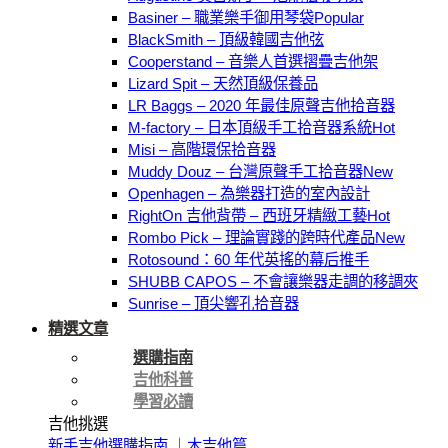
Basiner – 職業樂手御用琴袋
BlackSmith – 頂級韓國吉他弦
Cooperstand – 音樂人首選摺疊吉他架
Lizard Spit – 天然頂級保養品
LR Baggs – 2020 年最佳原聲吉他拾音器
M-factory – 日本頂級手工拾音器系統
Misi – 高階環保拾音器
Muddy Douz – 台灣原聲手工拾音器
Openhagen – 為樂器打造的室內設計
RightOn 吉他背帶 – 西班牙精緻工藝
Rombo Pick – 理論實踐的跨時代產品
Rotosound：60 年代英搖的幕后推手
SHUBB CAPOS – 不會讓樂器走調的移調夾
Sunrise – 頂尖響孔拾音器
精選文章
選購指南
吉他科普
學習必讀
吉他挑選
新手吉他選購指南 ｜木吉他篇