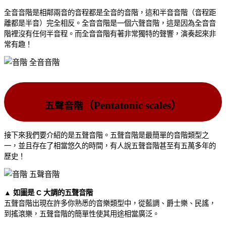
全音音階是相鄰兩音的音程都是全音的音階，這和半音音階（音程距
離都是半音）完全相反。全音音階是一個六聲音階，這是因為全音音
階裡沒有任何半音程。而全音音階有著非常獨特的聲響，演奏起來非
常有趣！
（Pentatonic scales）
五聲音階
接下來我們要介紹的是五聲音階。五聲音階是最簡單的音階類型之
一，並且存在了相當悠久的時間，有人說五聲音階甚至有五萬多年的
歷史！
▲ 如圖是 C 大調的五聲音階
五聲音階出現在許多你熟悉的音樂類型中，從藍調、爵士樂、民謠，
到搖滾樂，五聲音階的簡單性使其用途相當廣泛。