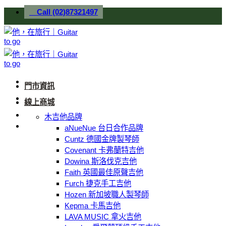
Skip
Call (02)87321497
to
content
門市資訊
線上商城
木吉他品牌
aNueNue 台日合作品牌
Cuntz 德國金牌製琴師
Covenant 卡弗蘭特吉他
Dowina 斯洛伐克吉他
Faith 英國最佳原聲吉他
Furch 捷克手工吉他
Hozen 新加坡職人製琴師
Kepma 卡馬吉他
LAVA MUSIC 拿火吉他