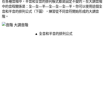
在各種音階中，半音和全音的排列模式都是固定不變的。在大調音階
中的音程關係是：全—全—半—全—全—全—半。你可以使用這個全
音和半音的排列公式（下圖），練習從不同音符開始形成的大調音
階。
▲ 全音和半音的排列公式