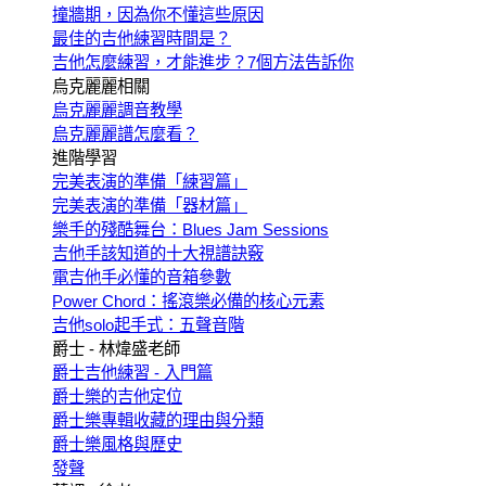
撞牆期，因為你不懂這些原因
最佳的吉他練習時間是？
吉他怎麼練習，才能進步？7個方法告訴你
烏克麗麗相關
烏克麗麗調音教學
烏克麗麗譜怎麼看？
進階學習
完美表演的準備「練習篇」
完美表演的準備「器材篇」
樂手的殘酷舞台：Blues Jam Sessions
吉他手該知道的十大視譜訣竅
電吉他手必懂的音箱參數
Power Chord：搖滾樂必備的核心元素
吉他solo起手式：五聲音階
爵士 - 林煒盛老師
爵士吉他練習 - 入門篇
爵士樂的吉他定位
爵士樂專輯收藏的理由與分類
爵士樂風格與歷史
發聲