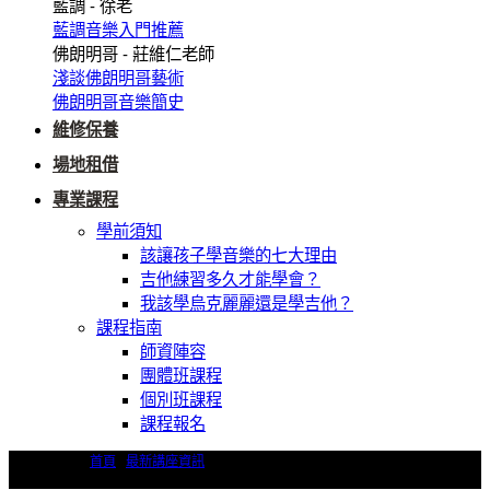
藍調 - 徐老
藍調音樂入門推薦
佛朗明哥 - 莊維仁老師
淺談佛朗明哥藝術
佛朗明哥音樂簡史
維修保養
場地租借
專業課程
學前須知
該讓孩子學音樂的七大理由
吉他練習多久才能學會？
我該學烏克麗麗還是學吉他？
課程指南
師資陣容
團體班課程
個別班課程
課程報名
首頁
/
最新講座資訊
/
彈奏技巧及詮釋入門 – 丁霜語