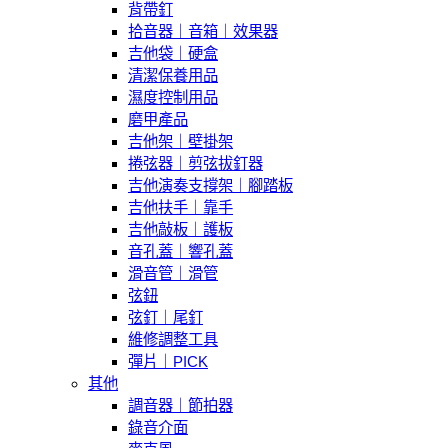
背帶釘
拾音器｜音箱｜效果器
吉他袋｜硬盒
清潔保養用品
濕度控制用品
磨甲產品
吉他架｜壁掛架
捲弦器｜剪弦拔釘器
吉他演奏支撐架｜腳踏板
吉他扶手｜靠手
吉他敲板｜護板
音孔蓋｜響孔蓋
滑音管｜滑管
弦鈕
弦釘｜尾釘
維修調整工具
彈片｜PICK
其他
調音器｜節拍器
錄音介面