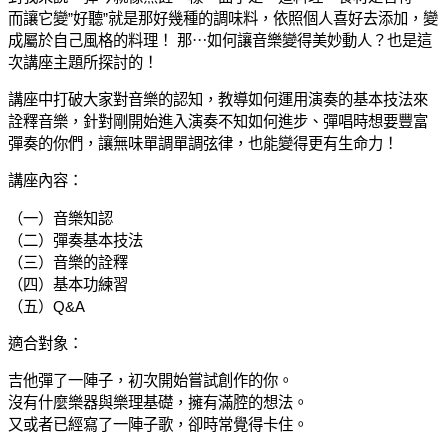
而讓它變”好聽”就是那好幾種的調味料，依照個人喜好去添加，變
成屬於自己風格的料理！ 那⋯如何讓音樂變得美妙動人？也是這
次講座主題所探討的！
講座中打破大家對音樂的認知，教導如何運用演奏的基本技法來
詮釋音樂，針對剛開始進入演奏不知如何進步、彈唱時想要豐富
彈奏的你們，讓無味單調單調弦律，也能變得更有生命力！
講座內容：
（一）音樂知認
（二）彈奏基本技法
（三）音樂的詮釋
（四）基本功練習
（五）Q&A
適合對象：
吉他彈了一陣子，初次開始嘗試創作的你。
沒有什麼樂器與樂理基礎，擁有滿腔的想法。
又或者已經寫了一陣子歌，卻時常覺得卡住。