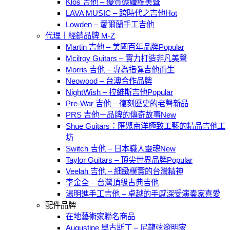
Klos 吉他 – 優質碳纖維美聲
LAVA MUSIC – 跨時代之吉他
Lowden – 愛爾蘭手工吉他
代理｜經銷品牌 M-Z
Martin 吉他 – 美國百年品牌
Mcilroy Guitars – 實力打造非凡美聲
Morris 吉他 – 專為指彈吉他而生
Neowood – 台澳合作品牌
NightＷish – 拉維斯吉他
Pre-War 吉他 – 復刻歷史的老聲新品
PRS 吉他－品牌的傳奇故事
Shue Guitars：匯聚南洋極致工藝的精品吉他工
坊
Switch 吉他 – 日本職人靈魂
Taylor Guitars – 頂尖世界品牌
Veelah 吉他 – 細緻樸實的台灣精神
李金全 – 台灣頂級古典吉他
湯明進手工吉他 – 卓越的手感深受演奏家喜愛
配件品牌
在地藝術家聯名商品
Augustine 奧古斯丁 – 尼龍弦發明家