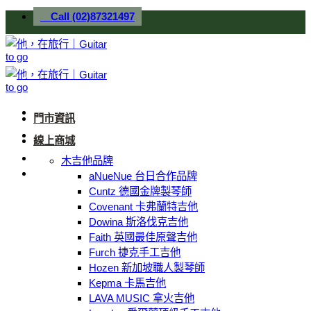
Skip
Call (02)87321497
to
content
門市資訊
線上商城
木吉他品牌
aNueNue 台日合作品牌
Cuntz 德國金牌製琴師
Covenant 卡弗蘭特吉他
Dowina 斯洛伐克吉他
Faith 英國最佳原聲吉他
Furch 捷克手工吉他
Hozen 新加坡職人製琴師
Kepma 卡馬吉他
LAVA MUSIC 拿火吉他