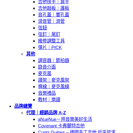
吉他扶手｜靠手
吉他敲板｜護板
音孔蓋｜響孔蓋
滑音管｜滑管
弦鈕
弦釘｜尾釘
維修調整工具
彈片｜PICK
其他
調音器｜節拍器
錄音介面
麥克風
譜架｜麥克風架
導線｜麥克風線
音樂禮品
教材｜樂譜
品牌總覽
代理｜經銷品牌 A-Z
aNueNue－用音樂美好生活
Covenant 卡弗蘭特吉他
Cuntz Guitars – 德國手工吉他 近乎苛求