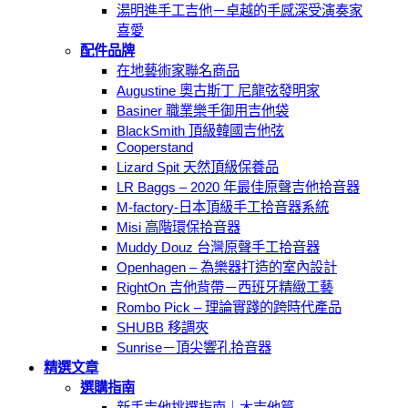
湯明進手工吉他－卓越的手感深受演奏家
喜愛
配件品牌
在地藝術家聯名商品
Augustine 奧古斯丁 尼龍弦發明家
Basiner 職業樂手御用吉他袋
BlackSmith 頂級韓國吉他弦
Cooperstand
Lizard Spit 天然頂級保養品
LR Baggs – 2020 年最佳原聲吉他拾音器
M-factory-日本頂級手工拾音器系統
Misi 高階環保拾音器
Muddy Douz 台灣原聲手工拾音器
Openhagen – 為樂器打造的室內設計
RightOn 吉他背帶－西班牙精緻工藝
Rombo Pick – 理論實踐的跨時代產品
SHUBB 移調夾
Sunrise－頂尖響孔拾音器
精選文章
選購指南
新手吉他挑選指南｜木吉他篇