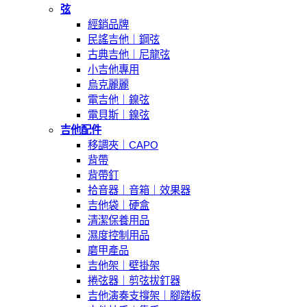
弦
經銷品牌
民謠吉他｜鋼弦
古典吉他｜尼龍弦
小吉他專用
烏克麗麗
電吉他｜鎳弦
電貝斯｜鎳弦
吉他配件
移調夾｜CAPO
背帶
背帶釘
拾音器｜音箱｜效果器
吉他袋｜硬盒
清潔保養用品
濕度控制用品
磨甲產品
吉他架｜壁掛架
捲弦器｜剪弦拔釘器
吉他演奏支撐架｜腳踏板