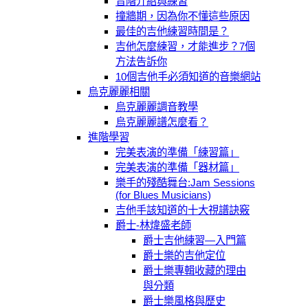
音階介紹與練習
撞牆期，因為你不懂這些原因
最佳的吉他練習時間是？
吉他怎麼練習，才能進步？7個
方法告訴你
10個吉他手必須知道的音樂網站
烏克麗麗相關
烏克麗麗調音教學
烏克麗麗譜怎麼看？
進階學習
完美表演的準備「練習篇」
完美表演的準備「器材篇」
樂手的殘酷舞台:Jam Sessions
(for Blues Musicians)
吉他手該知道的十大視譜訣竅
爵士-林煒盛老師
爵士吉他練習—入門篇
爵士樂的吉他定位
爵士樂專輯收藏的理由
與分類
爵士樂風格與歷史