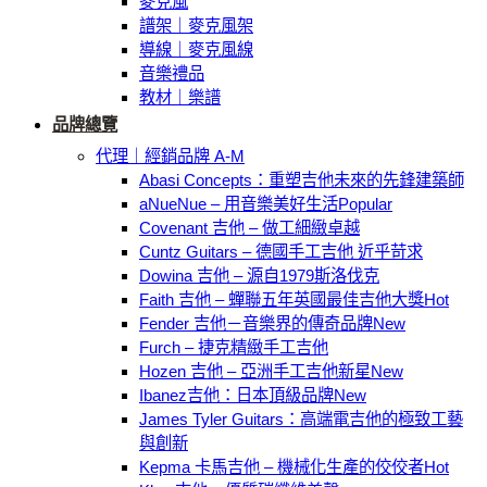
麥克風
譜架｜麥克風架
導線｜麥克風線
音樂禮品
教材｜樂譜
品牌總覽
代理｜經銷品牌 A-M
Abasi Concepts：重塑吉他未來的先鋒建築師
aNueNue – 用音樂美好生活
Covenant 吉他 – 做工細緻卓越
Cuntz Guitars – 德國手工吉他 近乎苛求
Dowina 吉他 – 源自1979斯洛伐克
Faith 吉他 – 蟬聯五年英國最佳吉他大獎
Fender 吉他－音樂界的傳奇品牌
Furch – 捷克精緻手工吉他
Hozen 吉他 – 亞洲手工吉他新星
Ibanez吉他：日本頂級品牌
James Tyler Guitars：高端電吉他的極致工藝
與創新
Kepma 卡馬吉他 – 機械化生產的佼佼者