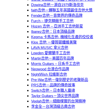
Dowina吉他－源自1979斯洛伐克
faith吉他－蟬聯五年英國最佳吉他大獎
Fender吉他－音樂界的傳奇品牌
Furch – 捷克精緻手工吉他
Hozen 吉他 – 亞洲手工吉他新星
Ibanez吉他：日本頂級品牌
Kepma 卡馬吉他- 機械化生產的佼佼者
Klos 吉他 －優質碳纖維美聲
LAVA MUSIC 拿火吉他
Lowden 愛爾蘭手工吉他
Martin吉他－美國百年品牌
Morris Guitars – 日系手工吉他
Neowood 台澳合作品牌
NightＷish 拉維斯吉他
Pre-War吉他－復刻歷史的老聲新品
PRS吉他－品牌的傳奇故事
Switch吉他 – 日本職人靈魂
Taylor Guitars－頂尖世界品牌
Veelah吉他－細緻樸實的台灣精神
李金全－台灣頂級古典吉他