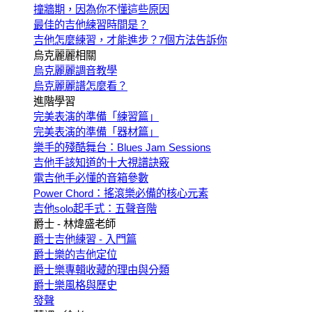
撞牆期，因為你不懂這些原因
最佳的吉他練習時間是？
吉他怎麼練習，才能進步？7個方法告訴你
烏克麗麗相關
烏克麗麗調音教學
烏克麗麗譜怎麼看？
進階學習
完美表演的準備「練習篇」
完美表演的準備「器材篇」
樂手的殘酷舞台：Blues Jam Sessions
吉他手該知道的十大視譜訣竅
電吉他手必懂的音箱參數
Power Chord：搖滾樂必備的核心元素
吉他solo起手式：五聲音階
爵士 - 林煒盛老師
爵士吉他練習 - 入門篇
爵士樂的吉他定位
爵士樂專輯收藏的理由與分類
爵士樂風格與歷史
發聲