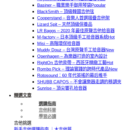
Basiner – 職業樂手御用琴袋
BlackSmith – 頂級韓國吉他弦
Cooperstand – 音樂人首選摺疊吉他架
Lizard Spit – 天然頂級保養品
LR Baggs – 2020 年最佳原聲吉他拾音器
M-factory – 日本頂級手工拾音器系統
Misi – 高階環保拾音器
Muddy Douz – 台灣原聲手工拾音器
Openhagen – 為樂器打造的室內設計
RightOn 吉他背帶 – 西班牙精緻工藝
Rombo Pick – 理論實踐的跨時代產品
Rotosound：60 年代英搖的幕后推手
SHUBB CAPOS – 不會讓樂器走調的移調夾
Sunrise – 頂尖響孔拾音器
精選文章
選購指南
吉他科普
學習必讀
吉他挑選
新手吉他選購指南 ｜木吉他篇