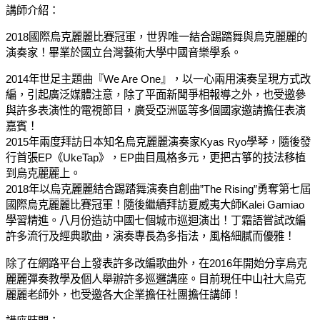
講師介紹：
2018國際烏克麗麗比賽冠軍，世界唯一結合踢踏舞與烏克麗麗的
演奏家！畢業於國立台灣藝術大學中國音樂學系。
2014年世足主題曲『We Are One』，以一心兩用演奏呈現方式改
編，引起廣泛媒體注意，除了平面新聞爭相報導之外，也受邀參
與許多表演性的電視節目，廣受亞洲區等多個國家邀請擔任表演
嘉賓！
2015年兩度拜訪日本知名烏克麗麗演奏家Kyas Ryo學琴，隨後發
行首張EP《UkeTap》，EP曲目風格多元，更把古箏的技法移植
到烏克麗麗上。
2018年以烏克麗麗結合踢踏舞演奏自創曲”The Rising”勇奪第七屆
國際烏克麗麗比賽冠軍！隨後繼續拜訪夏威夷大師Kalei Gamiao
學習精進。八月份造訪中國七個城市巡迴演出！丁霜語嘗試改編
許多流行及經典歌曲，演奏專長為多指法，風格細膩而優雅！
除了在網路平台上發表許多改編歌曲外，在2016年開始分享烏克
麗麗彈奏教學及個人舉辦許多巡邏講座。目前現任中山社大烏克
麗麗老師外，也受邀各大企業擔任社團擔任講師！