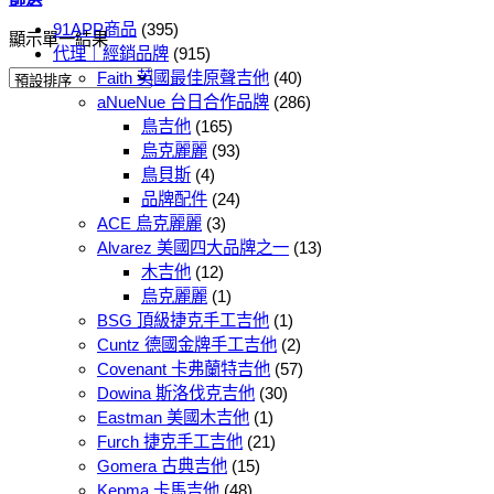
91APP商品
(395)
顯示單一結果
代理｜經銷品牌
(915)
Faith 英國最佳原聲吉他
(40)
aNueNue 台日合作品牌
(286)
鳥吉他
(165)
烏克麗麗
(93)
鳥貝斯
(4)
品牌配件
(24)
ACE 烏克麗麗
(3)
Alvarez 美國四大品牌之一
(13)
木吉他
(12)
烏克麗麗
(1)
BSG 頂級捷克手工吉他
(1)
Cuntz 德國金牌手工吉他
(2)
Covenant 卡弗蘭特吉他
(57)
Dowina 斯洛伐克吉他
(30)
Eastman 美國木吉他
(1)
Furch 捷克手工吉他
(21)
Gomera 古典吉他
(15)
Kepma 卡馬吉他
(48)