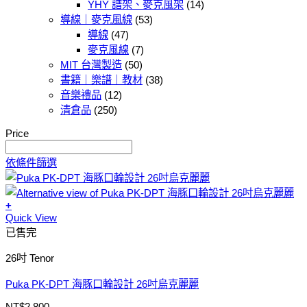
YHY 譜架、麥克風架
(14)
導線｜麥克風線
(53)
導線
(47)
麥克風線
(7)
MIT 台灣製造
(50)
書籍｜樂譜｜教材
(38)
音樂禮品
(12)
清倉品
(250)
Price
依條件篩選
+
Quick View
已售完
26吋 Tenor
Puka PK-DPT 海豚口輪設計 26吋烏克麗麗
NT$
2,800