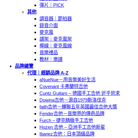
彈片｜PICK
其他
調音器｜節拍器
錄音介面
麥克風
譜架｜麥克風架
導線｜麥克風線
音樂禮品
教材｜樂譜
品牌總覽
代理｜經銷品牌 A-Z
aNueNue－用音樂美好生活
Covenant 卡弗蘭特吉他
Cuntz Guitars – 德國手工吉他 近乎苛求
Dowina吉他－源自1979斯洛伐克
faith吉他－蟬聯五年英國最佳吉他大獎
Fender吉他－音樂界的傳奇品牌
Furch – 捷克精緻手工吉他
Hozen 吉他 – 亞洲手工吉他新星
Ibanez吉他：日本頂級品牌