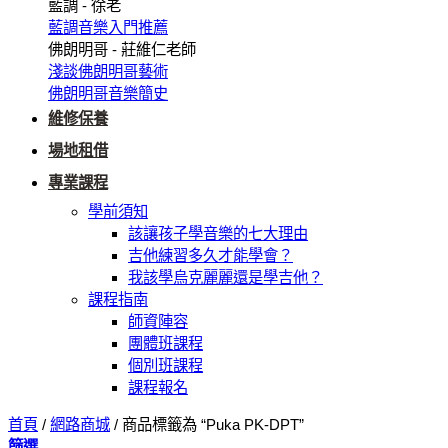
藍調 - 徐老
藍調音樂入門推薦
佛朗明哥 - 莊維仁老師
淺談佛朗明哥藝術
佛朗明哥音樂簡史
維修保養
場地租借
專業課程
學前須知
該讓孩子學音樂的七大理由
吉他練習多久才能學會？
我該學烏克麗麗還是學吉他？
課程指南
師資陣容
團體班課程
個別班課程
課程報名
首頁
/
網路商城
/
商品標籤為 “Puka PK-DPT”
篩選