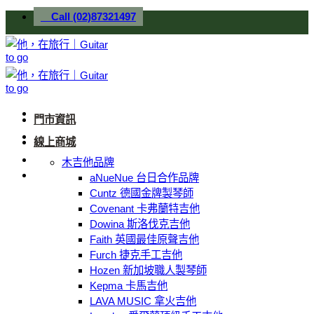
Skip
Call (02)87321497
to
content
門市資訊
線上商城
木吉他品牌
aNueNue 台日合作品牌
Cuntz 德國金牌製琴師
Covenant 卡弗蘭特吉他
Dowina 斯洛伐克吉他
Faith 英國最佳原聲吉他
Furch 捷克手工吉他
Hozen 新加坡職人製琴師
Kepma 卡馬吉他
LAVA MUSIC 拿火吉他