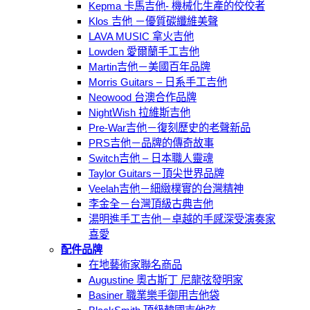
Kepma 卡馬吉他- 機械化生產的佼佼者
Klos 吉他 －優質碳纖維美聲
LAVA MUSIC 拿火吉他
Lowden 愛爾蘭手工吉他
Martin吉他－美國百年品牌
Morris Guitars – 日系手工吉他
Neowood 台澳合作品牌
NightＷish 拉維斯吉他
Pre-War吉他－復刻歷史的老聲新品
PRS吉他－品牌的傳奇故事
Switch吉他 – 日本職人靈魂
Taylor Guitars－頂尖世界品牌
Veelah吉他－細緻樸實的台灣精神
李金全－台灣頂級古典吉他
湯明進手工吉他－卓越的手感深受演奏家
喜愛
配件品牌
在地藝術家聯名商品
Augustine 奧古斯丁 尼龍弦發明家
Basiner 職業樂手御用吉他袋