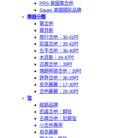
PRS 美國電吉他
Squier 美國國民品牌
樂器分類
電吉他
電貝斯
旅行吉他｜30-41吋
民謠吉他｜39-42吋
左手吉他｜36-40吋
木貝斯｜34-47吋
古典吉他｜39吋
佛朗明哥吉他｜39吋
跨界吉他｜36-39吋
烏克麗麗｜17-30吋
吉他麗麗｜28-30吋
弦
經銷品牌
民謠吉他｜鋼弦
古典吉他｜尼龍弦
小吉他專用
烏克麗麗