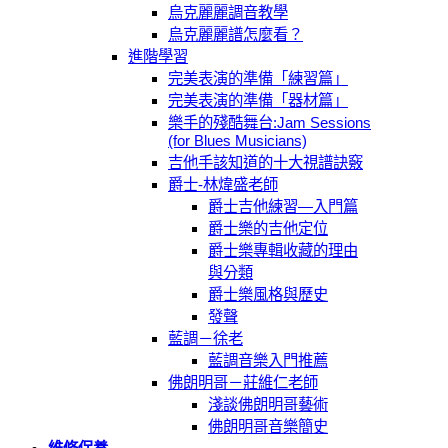
烏克麗麗調音教學
烏克麗麗譜怎麼看？
進階學習
完美表演的準備「練習篇」
完美表演的準備「器材篇」
樂手的殘酷舞台:Jam Sessions
(for Blues Musicians)
吉他手該知道的十大視譜訣竅
爵士-林煒盛老師
爵士吉他練習—入門篇
爵士樂的吉他定位
爵士樂專輯收藏的理由
與分類
爵士樂風格與歷史
發聲
藍調－徐老
藍調音樂入門推薦
佛朗明哥－莊維仁老師
淺談佛朗明哥藝術
佛朗明哥音樂簡史