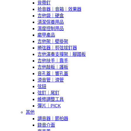
背帶釘
拾音器｜音箱｜效果器
吉他袋｜硬盒
清潔保養用品
濕度控制用品
磨甲產品
吉他架｜壁掛架
捲弦器｜剪弦拔釘器
吉他演奏支撐架｜腳踏板
吉他扶手｜靠手
吉他敲板｜護板
音孔蓋｜響孔蓋
滑音管｜滑管
弦鈕
弦釘｜尾釘
維修調整工具
彈片｜PICK
其他
調音器｜節拍器
錄音介面