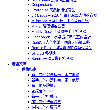
BlackSmith 頂級韓國吉他弦
Cooperstand
Lizard Spit 天然頂級保養品
LR Baggs – 2020 年最佳原聲吉他拾音器
M-factory-日本頂級手工拾音器系統
Misi 高階環保拾音器
Muddy Douz 台灣原聲手工拾音器
Openhagen – 為樂器打造的室內設計
RightOn 吉他背帶－西班牙精緻工藝
Rombo Pick – 理論實踐的跨時代產品
SHUBB 移調夾
Sunrise－頂尖響孔拾音器
精選文章
選購指南
新手吉他挑選指南｜木吉他篇
新手吉他挑選指南｜電吉他篇
電吉他品牌簡介
認識吉他木材
新手吉他推薦清單
旅行吉他推薦清單
進階吉他推薦清單