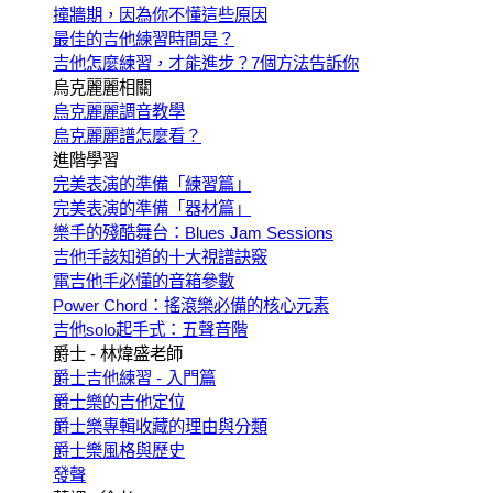
撞牆期，因為你不懂這些原因
最佳的吉他練習時間是？
吉他怎麼練習，才能進步？7個方法告訴你
烏克麗麗相關
烏克麗麗調音教學
烏克麗麗譜怎麼看？
進階學習
完美表演的準備「練習篇」
完美表演的準備「器材篇」
樂手的殘酷舞台：Blues Jam Sessions
吉他手該知道的十大視譜訣竅
電吉他手必懂的音箱參數
Power Chord：搖滾樂必備的核心元素
吉他solo起手式：五聲音階
爵士 - 林煒盛老師
爵士吉他練習 - 入門篇
爵士樂的吉他定位
爵士樂專輯收藏的理由與分類
爵士樂風格與歷史
發聲