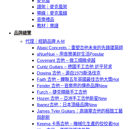
麥克風
譜架｜麥克風架
導線｜麥克風線
音樂禮品
教材｜樂譜
品牌總覽
代理｜經銷品牌 A-M
Abasi Concepts：重塑吉他未來的先鋒建築師
aNueNue – 用音樂美好生活
Covenant 吉他 – 做工細緻卓越
Cuntz Guitars – 德國手工吉他 近乎苛求
Dowina 吉他 – 源自1979斯洛伐克
Faith 吉他 – 蟬聯五年英國最佳吉他大獎
Fender 吉他－音樂界的傳奇品牌
Furch – 捷克精緻手工吉他
Hozen 吉他 – 亞洲手工吉他新星
Ibanez吉他：日本頂級品牌
James Tyler Guitars：高端電吉他的極致工藝
與創新
Kepma 卡馬吉他 – 機械化生產的佼佼者