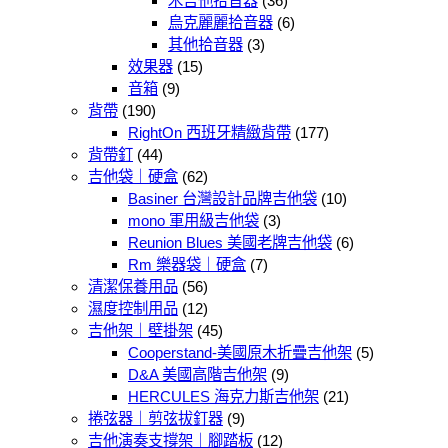
木吉他拾音器
(36)
烏克麗麗拾音器
(6)
其他拾音器
(3)
效果器
(15)
音箱
(9)
背帶
(190)
RightOn 西班牙精緻背帶
(177)
背帶釘
(44)
吉他袋｜硬盒
(62)
Basiner 台灣設計品牌吉他袋
(10)
mono 軍用級吉他袋
(3)
Reunion Blues 美國老牌吉他袋
(6)
Rm 樂器袋｜硬盒
(7)
清潔保養用品
(56)
濕度控制用品
(12)
吉他架｜壁掛架
(45)
Cooperstand-美國原木折疊吉他架
(5)
D&A 美國高階吉他架
(9)
HERCULES 海克力斯吉他架
(21)
捲弦器｜剪弦拔釘器
(9)
吉他演奏支撐架｜腳踏板
(12)