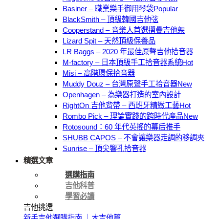
Basiner – 職業樂手御用琴袋
BlackSmith – 頂級韓國吉他弦
Cooperstand – 音樂人首選摺疊吉他架
Lizard Spit – 天然頂級保養品
LR Baggs – 2020 年最佳原聲吉他拾音器
M-factory – 日本頂級手工拾音器系統
Misi – 高階環保拾音器
Muddy Douz – 台灣原聲手工拾音器
Openhagen – 為樂器打造的室內設計
RightOn 吉他背帶 – 西班牙精緻工藝
Rombo Pick – 理論實踐的跨時代產品
Rotosound：60 年代英搖的幕后推手
SHUBB CAPOS – 不會讓樂器走調的移調夾
Sunrise – 頂尖響孔拾音器
精選文章
選購指南
吉他科普
學習必讀
吉他挑選
新手吉他選購指南 ｜木吉他篇