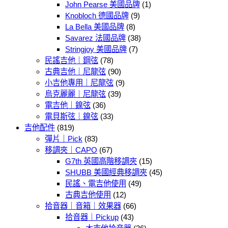
John Pearse 美國品牌
(1)
Knobloch 德國品牌
(9)
La Bella 美國品牌
(8)
Savarez 法國品牌
(38)
Stringjoy 美國品牌
(7)
民謠吉他｜鋼弦
(78)
古典吉他｜尼龍弦
(90)
小吉他專用｜尼龍弦
(9)
烏克麗麗｜尼龍弦
(39)
電吉他｜鎳弦
(36)
電貝斯弦｜鎳弦
(33)
吉他配件
(819)
彈片｜Pick
(83)
移調夾｜CAPO
(67)
G7th 英國高階移調夾
(15)
SHUBB 美國經典移調夾
(45)
民謠、電吉他使用
(49)
古典吉他使用
(12)
拾音器｜音箱｜效果器
(66)
拾音器｜Pickup
(43)