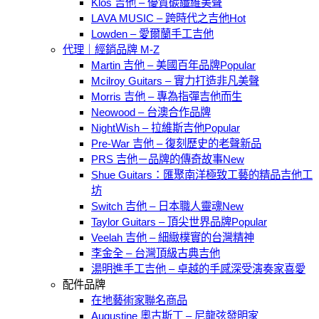
Klos 吉他 – 優質碳纖維美聲
LAVA MUSIC – 跨時代之吉他
Lowden – 愛爾蘭手工吉他
代理｜經銷品牌 M-Z
Martin 吉他 – 美國百年品牌
Mcilroy Guitars – 實力打造非凡美聲
Morris 吉他 – 專為指彈吉他而生
Neowood – 台澳合作品牌
NightＷish – 拉維斯吉他
Pre-War 吉他 – 復刻歷史的老聲新品
PRS 吉他－品牌的傳奇故事
Shue Guitars：匯聚南洋極致工藝的精品吉他工
坊
Switch 吉他 – 日本職人靈魂
Taylor Guitars – 頂尖世界品牌
Veelah 吉他 – 細緻樸實的台灣精神
李金全 – 台灣頂級古典吉他
湯明進手工吉他 – 卓越的手感深受演奏家喜愛
配件品牌
在地藝術家聯名商品
Augustine 奧古斯丁 – 尼龍弦發明家