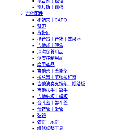
電吉他｜鎳弦
電貝斯｜鎳弦
吉他配件
移調夾｜CAPO
背帶
背帶釘
拾音器｜音箱｜效果器
吉他袋｜硬盒
清潔保養用品
濕度控制用品
磨甲產品
吉他架｜壁掛架
捲弦器｜剪弦拔釘器
吉他演奏支撐架｜腳踏板
吉他扶手｜靠手
吉他敲板｜護板
音孔蓋｜響孔蓋
滑音管｜滑管
弦鈕
弦釘｜尾釘
維修調整工具