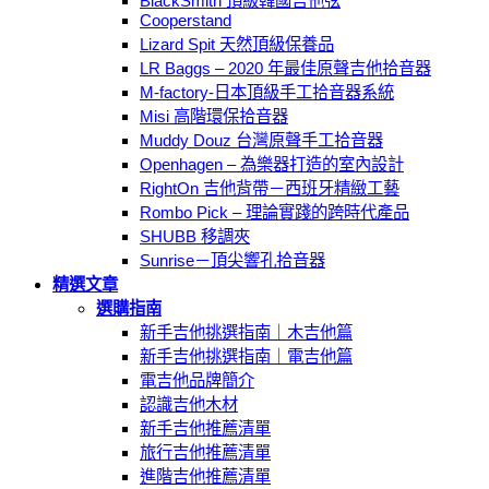
BlackSmith 頂級韓國吉他弦
Cooperstand
Lizard Spit 天然頂級保養品
LR Baggs – 2020 年最佳原聲吉他拾音器
M-factory-日本頂級手工拾音器系統
Misi 高階環保拾音器
Muddy Douz 台灣原聲手工拾音器
Openhagen – 為樂器打造的室內設計
RightOn 吉他背帶－西班牙精緻工藝
Rombo Pick – 理論實踐的跨時代產品
SHUBB 移調夾
Sunrise－頂尖響孔拾音器
精選文章
選購指南
新手吉他挑選指南｜木吉他篇
新手吉他挑選指南｜電吉他篇
電吉他品牌簡介
認識吉他木材
新手吉他推薦清單
旅行吉他推薦清單
進階吉他推薦清單