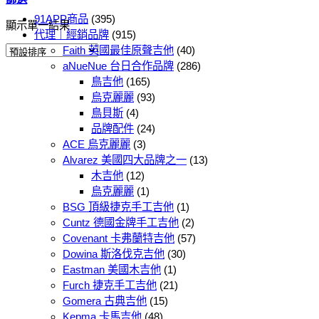
91APP商品
(395)
顯示單一結果
代理｜經銷品牌
(915)
Faith 英國最佳原聲吉他
(40)
aNueNue 台日合作品牌
(286)
鳥吉他
(165)
烏克麗麗
(93)
鳥貝斯
(4)
品牌配件
(24)
ACE 烏克麗麗
(3)
Alvarez 美國四大品牌之一
(13)
木吉他
(12)
烏克麗麗
(1)
BSG 頂級捷克手工吉他
(1)
Cuntz 德國金牌手工吉他
(2)
Covenant 卡弗蘭特吉他
(57)
Dowina 斯洛伐克吉他
(30)
Eastman 美國木吉他
(1)
Furch 捷克手工吉他
(21)
Gomera 古典吉他
(15)
Kepma 卡馬吉他
(48)