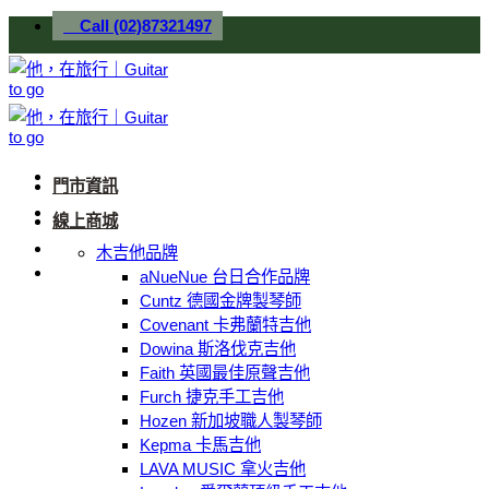
Skip
Call (02)87321497
to
content
門市資訊
線上商城
木吉他品牌
aNueNue 台日合作品牌
Cuntz 德國金牌製琴師
Covenant 卡弗蘭特吉他
Dowina 斯洛伐克吉他
Faith 英國最佳原聲吉他
Furch 捷克手工吉他
Hozen 新加坡職人製琴師
Kepma 卡馬吉他
LAVA MUSIC 拿火吉他