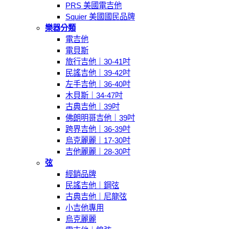
PRS 美國電吉他
Squier 美國國民品牌
樂器分類
電吉他
電貝斯
旅行吉他｜30-41吋
民謠吉他｜39-42吋
左手吉他｜36-40吋
木貝斯｜34-47吋
古典吉他｜39吋
佛朗明哥吉他｜39吋
跨界吉他｜36-39吋
烏克麗麗｜17-30吋
吉他麗麗｜28-30吋
弦
經銷品牌
民謠吉他｜鋼弦
古典吉他｜尼龍弦
小吉他專用
烏克麗麗