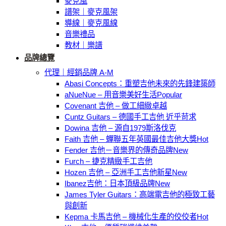
麥克風
譜架｜麥克風架
導線｜麥克風線
音樂禮品
教材｜樂譜
品牌總覽
代理｜經銷品牌 A-M
Abasi Concepts：重塑吉他未來的先鋒建築師
aNueNue – 用音樂美好生活
Covenant 吉他 – 做工細緻卓越
Cuntz Guitars – 德國手工吉他 近乎苛求
Dowina 吉他 – 源自1979斯洛伐克
Faith 吉他 – 蟬聯五年英國最佳吉他大獎
Fender 吉他－音樂界的傳奇品牌
Furch – 捷克精緻手工吉他
Hozen 吉他 – 亞洲手工吉他新星
Ibanez吉他：日本頂級品牌
James Tyler Guitars：高端電吉他的極致工藝
與創新
Kepma 卡馬吉他 – 機械化生產的佼佼者