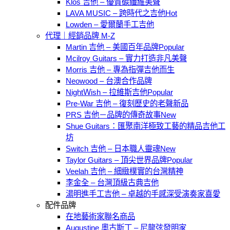
Klos 吉他 – 優質碳纖維美聲
LAVA MUSIC – 跨時代之吉他
Lowden – 愛爾蘭手工吉他
代理｜經銷品牌 M-Z
Martin 吉他 – 美國百年品牌
Mcilroy Guitars – 實力打造非凡美聲
Morris 吉他 – 專為指彈吉他而生
Neowood – 台澳合作品牌
NightＷish – 拉維斯吉他
Pre-War 吉他 – 復刻歷史的老聲新品
PRS 吉他－品牌的傳奇故事
Shue Guitars：匯聚南洋極致工藝的精品吉他工
坊
Switch 吉他 – 日本職人靈魂
Taylor Guitars – 頂尖世界品牌
Veelah 吉他 – 細緻樸實的台灣精神
李金全 – 台灣頂級古典吉他
湯明進手工吉他 – 卓越的手感深受演奏家喜愛
配件品牌
在地藝術家聯名商品
Augustine 奧古斯丁 – 尼龍弦發明家