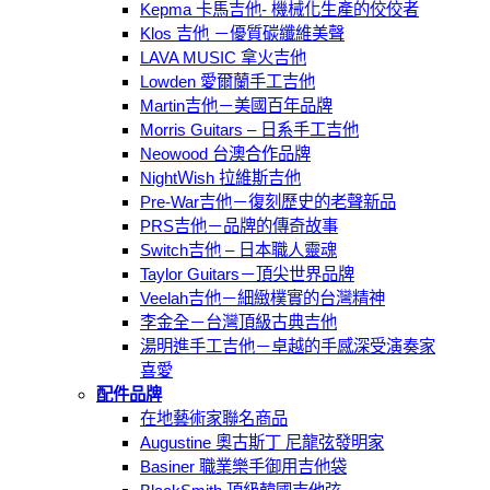
Kepma 卡馬吉他- 機械化生產的佼佼者
Klos 吉他 －優質碳纖維美聲
LAVA MUSIC 拿火吉他
Lowden 愛爾蘭手工吉他
Martin吉他－美國百年品牌
Morris Guitars – 日系手工吉他
Neowood 台澳合作品牌
NightＷish 拉維斯吉他
Pre-War吉他－復刻歷史的老聲新品
PRS吉他－品牌的傳奇故事
Switch吉他 – 日本職人靈魂
Taylor Guitars－頂尖世界品牌
Veelah吉他－細緻樸實的台灣精神
李金全－台灣頂級古典吉他
湯明進手工吉他－卓越的手感深受演奏家
喜愛
配件品牌
在地藝術家聯名商品
Augustine 奧古斯丁 尼龍弦發明家
Basiner 職業樂手御用吉他袋