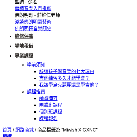
藍調 - 徐老
藍調音樂入門推薦
佛朗明哥 - 莊維仁老師
淺談佛朗明哥藝術
佛朗明哥音樂簡史
維修保養
場地租借
專業課程
學前須知
該讓孩子學音樂的七大理由
吉他練習多久才能學會？
我該學烏克麗麗還是學吉他？
課程指南
師資陣容
團體班課程
個別班課程
課程報名
首頁
/
網路商城
/
商品標籤為 “Miwish X GXNC”
篩選