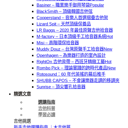
Basiner – 職業樂手御用琴袋
BlackSmith – 頂級韓國吉他弦
Cooperstand – 音樂人首選摺疊吉他架
Lizard Spit – 天然頂級保養品
LR Baggs – 2020 年最佳原聲吉他拾音器
M-factory – 日本頂級手工拾音器系統
Misi – 高階環保拾音器
Muddy Douz – 台灣原聲手工拾音器
Openhagen – 為樂器打造的室內設計
RightOn 吉他背帶 – 西班牙精緻工藝
Rombo Pick – 理論實踐的跨時代產品
Rotosound：60 年代英搖的幕后推手
SHUBB CAPOS – 不會讓樂器走調的移調夾
Sunrise – 頂尖響孔拾音器
精選文章
選購指南
吉他科普
學習必讀
吉他挑選
新手吉他選購指南 ｜木吉他篇