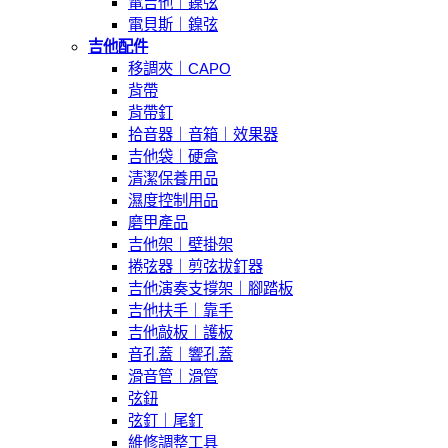
電吉他｜鎳弦
電貝斯｜鎳弦
吉他配件
移調夾｜CAPO
背帶
背帶釘
拾音器｜音箱｜效果器
吉他袋｜硬盒
清潔保養用品
濕度控制用品
磨甲產品
吉他架｜壁掛架
捲弦器｜剪弦拔釘器
吉他演奏支撐架｜腳踏板
吉他扶手｜靠手
吉他敲板｜護板
音孔蓋｜響孔蓋
滑音管｜滑管
弦鈕
弦釘｜尾釘
維修調整工具