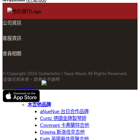
原
目
始
前
價
價
格：
格：
公司資訊
NT$10,000。
NT$8,800。
客服資訊
會員相關
© Copyright 2024 GuitartoGo / Saye Music All Rights Reserved.
從復古到未來，音樂永不過時
交通資訊
線上商城
木吉他品牌
aNueNue 台日合作品牌
Cuntz 德國金牌製琴師
Covenant 卡弗蘭特吉他
Dowina 斯洛伐克吉他
Faith 英國最佳原聲吉他