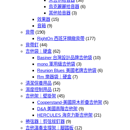
木吉他拾音器
(36)
烏克麗麗拾音器
(6)
其他拾音器
(3)
效果器
(15)
音箱
(9)
背帶
(190)
RightOn 西班牙精緻背帶
(177)
背帶釘
(44)
吉他袋｜硬盒
(62)
Basiner 台灣設計品牌吉他袋
(10)
mono 軍用級吉他袋
(3)
Reunion Blues 美國老牌吉他袋
(6)
Rm 樂器袋｜硬盒
(7)
清潔保養用品
(56)
濕度控制用品
(12)
吉他架｜壁掛架
(45)
Cooperstand-美國原木折疊吉他架
(5)
D&A 美國高階吉他架
(9)
HERCULES 海克力斯吉他架
(21)
捲弦器｜剪弦拔釘器
(9)
吉他演奏支撐架｜腳踏板
(12)