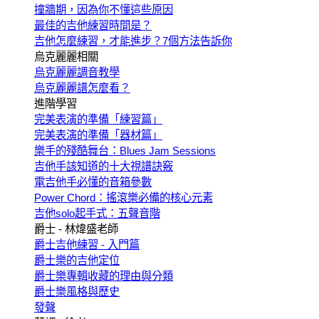
撞牆期，因為你不懂這些原因
最佳的吉他練習時間是？
吉他怎麼練習，才能進步？7個方法告訴你
烏克麗麗相關
烏克麗麗調音教學
烏克麗麗譜怎麼看？
進階學習
完美表演的準備「練習篇」
完美表演的準備「器材篇」
樂手的殘酷舞台：Blues Jam Sessions
吉他手該知道的十大視譜訣竅
電吉他手必懂的音箱參數
Power Chord：搖滾樂必備的核心元素
吉他solo起手式：五聲音階
爵士 - 林煒盛老師
爵士吉他練習 - 入門篇
爵士樂的吉他定位
爵士樂專輯收藏的理由與分類
爵士樂風格與歷史
發聲