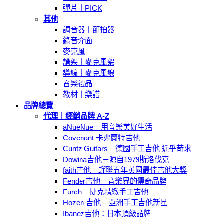
彈片｜PICK
其他
調音器｜節拍器
錄音介面
麥克風
譜架｜麥克風架
導線｜麥克風線
音樂禮品
教材｜樂譜
品牌總覽
代理｜經銷品牌 A-Z
aNueNue－用音樂美好生活
Covenant 卡弗蘭特吉他
Cuntz Guitars – 德國手工吉他 近乎苛求
Dowina吉他－源自1979斯洛伐克
faith吉他－蟬聯五年英國最佳吉他大獎
Fender吉他－音樂界的傳奇品牌
Furch – 捷克精緻手工吉他
Hozen 吉他 – 亞洲手工吉他新星
Ibanez吉他：日本頂級品牌