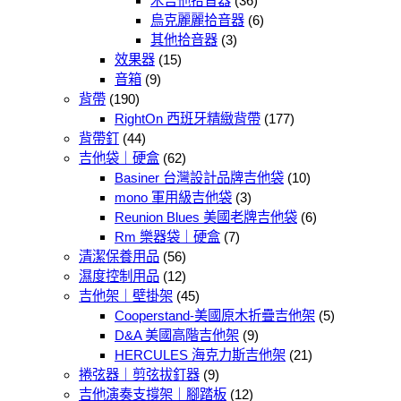
木吉他拾音器
(36)
烏克麗麗拾音器
(6)
其他拾音器
(3)
效果器
(15)
音箱
(9)
背帶
(190)
RightOn 西班牙精緻背帶
(177)
背帶釘
(44)
吉他袋｜硬盒
(62)
Basiner 台灣設計品牌吉他袋
(10)
mono 軍用級吉他袋
(3)
Reunion Blues 美國老牌吉他袋
(6)
Rm 樂器袋｜硬盒
(7)
清潔保養用品
(56)
濕度控制用品
(12)
吉他架｜壁掛架
(45)
Cooperstand-美國原木折疊吉他架
(5)
D&A 美國高階吉他架
(9)
HERCULES 海克力斯吉他架
(21)
捲弦器｜剪弦拔釘器
(9)
吉他演奏支撐架｜腳踏板
(12)