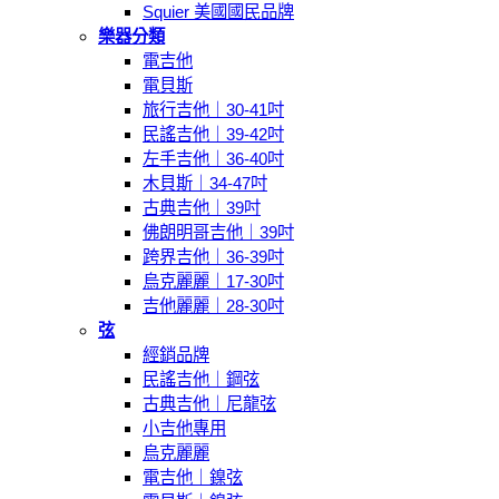
Squier 美國國民品牌
樂器分類
電吉他
電貝斯
旅行吉他｜30-41吋
民謠吉他｜39-42吋
左手吉他｜36-40吋
木貝斯｜34-47吋
古典吉他｜39吋
佛朗明哥吉他｜39吋
跨界吉他｜36-39吋
烏克麗麗｜17-30吋
吉他麗麗｜28-30吋
弦
經銷品牌
民謠吉他｜鋼弦
古典吉他｜尼龍弦
小吉他專用
烏克麗麗
電吉他｜鎳弦