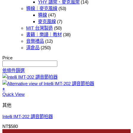
YHY 譜架、麥克風架
(14)
導線｜麥克風線
(53)
導線
(47)
麥克風線
(7)
MIT 台灣製造
(50)
書籍｜樂譜｜教材
(38)
音樂禮品
(12)
清倉品
(250)
Price
依條件篩選
+
Quick View
此
產
其他
品
有
Intelli IMT-202 調音節拍器
多
NT$
580
種