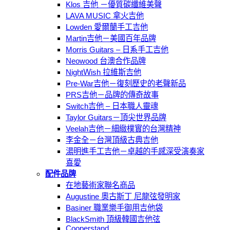
Klos 吉他 －優質碳纖維美聲
LAVA MUSIC 拿火吉他
Lowden 愛爾蘭手工吉他
Martin吉他－美國百年品牌
Morris Guitars – 日系手工吉他
Neowood 台澳合作品牌
NightＷish 拉維斯吉他
Pre-War吉他－復刻歷史的老聲新品
PRS吉他－品牌的傳奇故事
Switch吉他 – 日本職人靈魂
Taylor Guitars－頂尖世界品牌
Veelah吉他－細緻樸實的台灣精神
李金全－台灣頂級古典吉他
湯明進手工吉他－卓越的手感深受演奏家
喜愛
配件品牌
在地藝術家聯名商品
Augustine 奧古斯丁 尼龍弦發明家
Basiner 職業樂手御用吉他袋
BlackSmith 頂級韓國吉他弦
Cooperstand