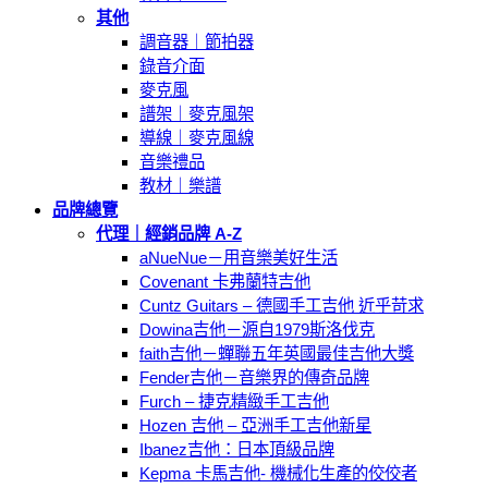
其他
調音器｜節拍器
錄音介面
麥克風
譜架｜麥克風架
導線｜麥克風線
音樂禮品
教材｜樂譜
品牌總覽
代理｜經銷品牌 A-Z
aNueNue－用音樂美好生活
Covenant 卡弗蘭特吉他
Cuntz Guitars – 德國手工吉他 近乎苛求
Dowina吉他－源自1979斯洛伐克
faith吉他－蟬聯五年英國最佳吉他大獎
Fender吉他－音樂界的傳奇品牌
Furch – 捷克精緻手工吉他
Hozen 吉他 – 亞洲手工吉他新星
Ibanez吉他：日本頂級品牌
Kepma 卡馬吉他- 機械化生產的佼佼者