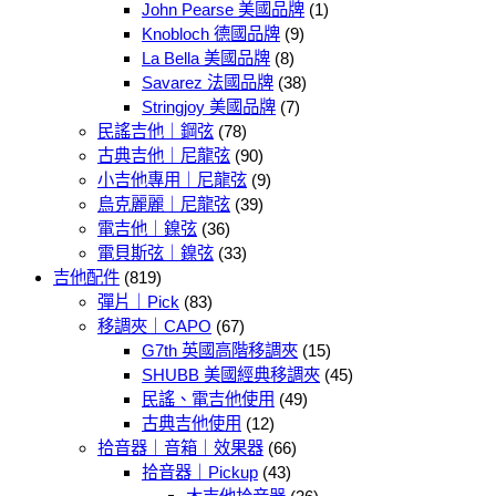
John Pearse 美國品牌
(1)
Knobloch 德國品牌
(9)
La Bella 美國品牌
(8)
Savarez 法國品牌
(38)
Stringjoy 美國品牌
(7)
民謠吉他｜鋼弦
(78)
古典吉他｜尼龍弦
(90)
小吉他專用｜尼龍弦
(9)
烏克麗麗｜尼龍弦
(39)
電吉他｜鎳弦
(36)
電貝斯弦｜鎳弦
(33)
吉他配件
(819)
彈片｜Pick
(83)
移調夾｜CAPO
(67)
G7th 英國高階移調夾
(15)
SHUBB 美國經典移調夾
(45)
民謠、電吉他使用
(49)
古典吉他使用
(12)
拾音器｜音箱｜效果器
(66)
拾音器｜Pickup
(43)