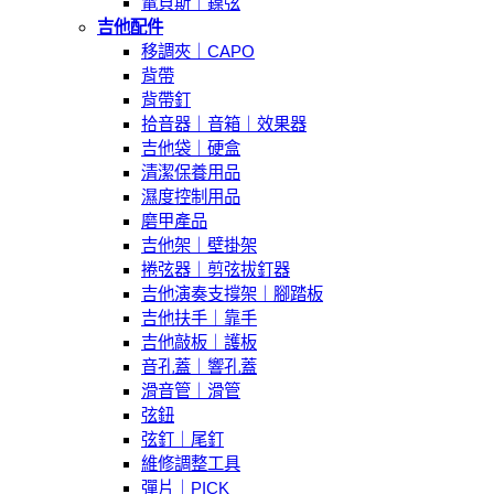
電貝斯｜鎳弦
吉他配件
移調夾｜CAPO
背帶
背帶釘
拾音器｜音箱｜效果器
吉他袋｜硬盒
清潔保養用品
濕度控制用品
磨甲產品
吉他架｜壁掛架
捲弦器｜剪弦拔釘器
吉他演奏支撐架｜腳踏板
吉他扶手｜靠手
吉他敲板｜護板
音孔蓋｜響孔蓋
滑音管｜滑管
弦鈕
弦釘｜尾釘
維修調整工具
彈片｜PICK