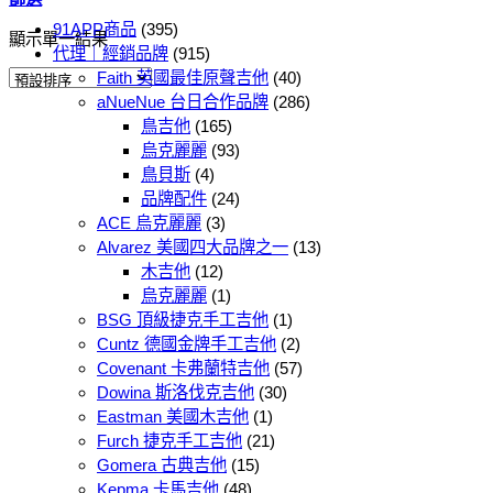
91APP商品
(395)
顯示單一結果
代理｜經銷品牌
(915)
Faith 英國最佳原聲吉他
(40)
aNueNue 台日合作品牌
(286)
鳥吉他
(165)
烏克麗麗
(93)
鳥貝斯
(4)
品牌配件
(24)
ACE 烏克麗麗
(3)
Alvarez 美國四大品牌之一
(13)
木吉他
(12)
烏克麗麗
(1)
BSG 頂級捷克手工吉他
(1)
Cuntz 德國金牌手工吉他
(2)
Covenant 卡弗蘭特吉他
(57)
Dowina 斯洛伐克吉他
(30)
Eastman 美國木吉他
(1)
Furch 捷克手工吉他
(21)
Gomera 古典吉他
(15)
Kepma 卡馬吉他
(48)