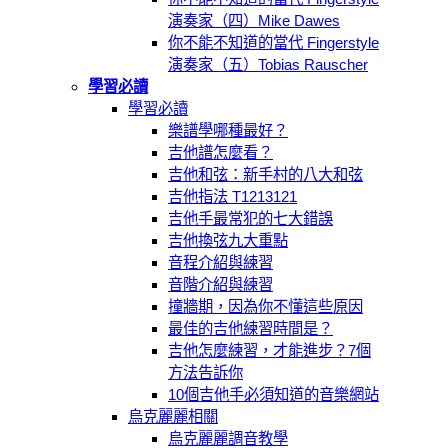
演奏家（四）Mike Dawes
你不能不知道的當代 Fingerstyle
演奏家（五）Tobias Rauscher
學習必讀
學習必讀
樂譜學哪種最好？
吉他譜怎麼看？
吉他和弦：新手村的八大和弦
吉他指法 T1213121
吉他手最常犯的七大錯誤
吉他換弦九大重點
音程介紹與練習
音階介紹與練習
撞牆期，因為你不懂這些原因
最佳的吉他練習時間是？
吉他怎麼練習，才能進步？7個
方法告訴你
10個吉他手必須知道的音樂網站
烏克麗麗相關
烏克麗麗調音教學