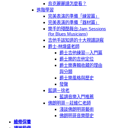
烏克麗麗譜怎麼看？
進階學習
完美表演的準備「練習篇」
完美表演的準備「器材篇」
樂手的殘酷舞台:Jam Sessions
(for Blues Musicians)
吉他手該知道的十大視譜訣竅
爵士-林煒盛老師
爵士吉他練習—入門篇
爵士樂的吉他定位
爵士樂專輯收藏的理由
與分類
爵士樂風格與歷史
發聲
藍調－徐老
藍調音樂入門推薦
佛朗明哥－莊維仁老師
淺談佛朗明哥藝術
佛朗明哥音樂簡史
維修保養