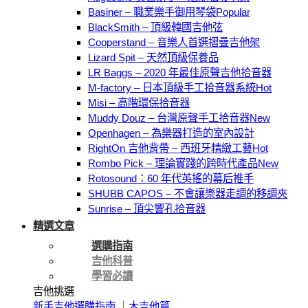
Basiner – 職業樂手御用琴袋
BlackSmith – 頂級韓國吉他弦
Cooperstand – 音樂人首選摺疊吉他架
Lizard Spit – 天然頂級保養品
LR Baggs – 2020 年最佳原聲吉他拾音器
M-factory – 日本頂級手工拾音器系統
Misi – 高階環保拾音器
Muddy Douz – 台灣原聲手工拾音器
Openhagen – 為樂器打造的室內設計
RightOn 吉他背帶 – 西班牙精緻工藝
Rombo Pick – 理論實踐的跨時代產品
Rotosound：60 年代英搖的幕后推手
SHUBB CAPOS – 不會讓樂器走調的移調夾
Sunrise – 頂尖響孔拾音器
精選文章
選購指南
吉他科普
學習必讀
吉他挑選
新手吉他選購指南 ｜木吉他篇