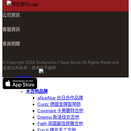
款
式。
可
公司資訊
在
產
客服資訊
品
頁
會員相關
面
選
擇
© Copyright 2024 GuitartoGo / Saye Music All Rights Reserved.
選
從復古到未來，音樂永不過時
項
交通資訊
線上商城
木吉他品牌
aNueNue 台日合作品牌
Cuntz 德國金牌製琴師
Covenant 卡弗蘭特吉他
Dowina 斯洛伐克吉他
Faith 英國最佳原聲吉他
Furch 捷克手工吉他