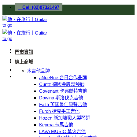
Skip
Call (02)87321497
to
content
門市資訊
線上商城
木吉他品牌
aNueNue 台日合作品牌
Cuntz 德國金牌製琴師
Covenant 卡弗蘭特吉他
Dowina 斯洛伐克吉他
Faith 英國最佳原聲吉他
Furch 捷克手工吉他
Hozen 新加坡職人製琴師
Kepma 卡馬吉他
LAVA MUSIC 拿火吉他