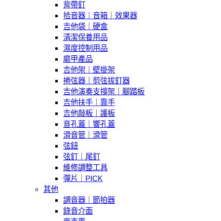
背帶釘
拾音器｜音箱｜效果器
吉他袋｜硬盒
清潔保養用品
濕度控制用品
磨甲產品
吉他架｜壁掛架
捲弦器｜剪弦拔釘器
吉他演奏支撐架｜腳踏板
吉他扶手｜靠手
吉他敲板｜護板
音孔蓋｜響孔蓋
滑音管｜滑管
弦鈕
弦釘｜尾釘
維修調整工具
彈片｜PICK
其他
調音器｜節拍器
錄音介面