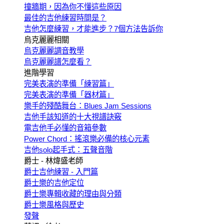
撞牆期，因為你不懂這些原因
最佳的吉他練習時間是？
吉他怎麼練習，才能進步？7個方法告訴你
烏克麗麗相關
烏克麗麗調音教學
烏克麗麗譜怎麼看？
進階學習
完美表演的準備「練習篇」
完美表演的準備「器材篇」
樂手的殘酷舞台：Blues Jam Sessions
吉他手該知道的十大視譜訣竅
電吉他手必懂的音箱參數
Power Chord：搖滾樂必備的核心元素
吉他solo起手式：五聲音階
爵士 - 林煒盛老師
爵士吉他練習 - 入門篇
爵士樂的吉他定位
爵士樂專輯收藏的理由與分類
爵士樂風格與歷史
發聲