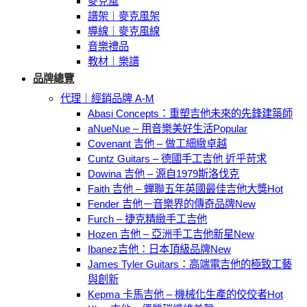
麥克風
譜架｜麥克風架
導線｜麥克風線
音樂禮品
教材｜樂譜
品牌總覽
代理｜經銷品牌 A-M
Abasi Concepts：重塑吉他未來的先鋒建築師
aNueNue – 用音樂美好生活
Covenant 吉他 – 做工細緻卓越
Cuntz Guitars – 德國手工吉他 近乎苛求
Dowina 吉他 – 源自1979斯洛伐克
Faith 吉他 – 蟬聯五年英國最佳吉他大獎
Fender 吉他－音樂界的傳奇品牌
Furch – 捷克精緻手工吉他
Hozen 吉他 – 亞洲手工吉他新星
Ibanez吉他：日本頂級品牌
James Tyler Guitars：高端電吉他的極致工藝
與創新
Kepma 卡馬吉他 – 機械化生產的佼佼者