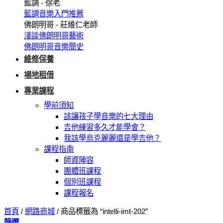
藍調 - 徐老
藍調音樂入門推薦
佛朗明哥 - 莊維仁老師
淺談佛朗明哥藝術
佛朗明哥音樂簡史
維修保養
場地租借
專業課程
學前須知
該讓孩子學音樂的七大理由
吉他練習多久才能學會？
我該學烏克麗麗還是學吉他？
課程指南
師資陣容
團體班課程
個別班課程
課程報名
首頁
/
網路商城
/
商品標籤為 “intelli-imt-202”
篩選