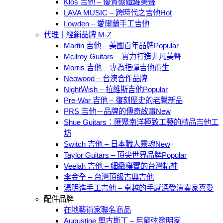
Klos 吉他 – 優質碳纖維美聲
LAVA MUSIC – 跨時代之吉他
Lowden – 愛爾蘭手工吉他
代理｜經銷品牌 M-Z
Martin 吉他 – 美國百年品牌
Mcilroy Guitars – 實力打造非凡美聲
Morris 吉他 – 專為指彈吉他而生
Neowood – 台澳合作品牌
NightＷish – 拉維斯吉他
Pre-War 吉他 – 復刻歷史的老聲新品
PRS 吉他－品牌的傳奇故事
Shue Guitars：匯聚南洋極致工藝的精品吉他工
坊
Switch 吉他 – 日本職人靈魂
Taylor Guitars – 頂尖世界品牌
Veelah 吉他 – 細緻樸實的台灣精神
李金全 – 台灣頂級古典吉他
湯明進手工吉他 – 卓越的手感深受演奏家喜愛
配件品牌
在地藝術家聯名商品
Augustine 奧古斯丁 – 尼龍弦發明家