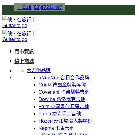
Skip
Call (02)87321497
to
content
門市資訊
線上商城
木吉他品牌
aNueNue 台日合作品牌
Cuntz 德國金牌製琴師
Covenant 卡弗蘭特吉他
Dowina 斯洛伐克吉他
Faith 英國最佳原聲吉他
Furch 捷克手工吉他
Hozen 新加坡職人製琴師
Kepma 卡馬吉他