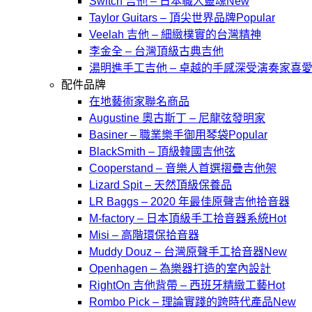
Switch 吉他 – 日本職人靈魂
Taylor Guitars – 頂尖世界品牌
Veelah 吉他 – 細緻樸實的台灣精神
李金全 – 台灣頂級古典吉他
湯明進手工吉他 – 卓越的手感深受演奏家喜
配件品牌
在地藝術家聯名商品
Augustine 奧古斯丁 – 尼龍弦發明家
Basiner – 職業樂手御用琴袋
BlackSmith – 頂級韓國吉他弦
Cooperstand – 音樂人首選摺疊吉他架
Lizard Spit – 天然頂級保養品
LR Baggs – 2020 年最佳原聲吉他拾音器
M-factory – 日本頂級手工拾音器系統
Misi – 高階環保拾音器
Muddy Douz – 台灣原聲手工拾音器
Openhagen – 為樂器打造的室內設計
RightOn 吉他背帶 – 西班牙精緻工藝
Rombo Pick – 理論實踐的跨時代產品