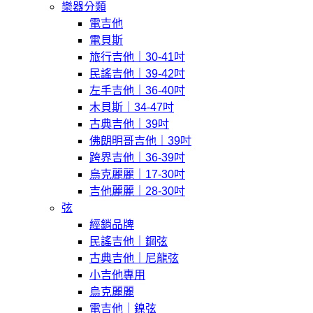
樂器分類
電吉他
電貝斯
旅行吉他｜30-41吋
民謠吉他｜39-42吋
左手吉他｜36-40吋
木貝斯｜34-47吋
古典吉他｜39吋
佛朗明哥吉他｜39吋
跨界吉他｜36-39吋
烏克麗麗｜17-30吋
吉他麗麗｜28-30吋
弦
經銷品牌
民謠吉他｜鋼弦
古典吉他｜尼龍弦
小吉他專用
烏克麗麗
電吉他｜鎳弦