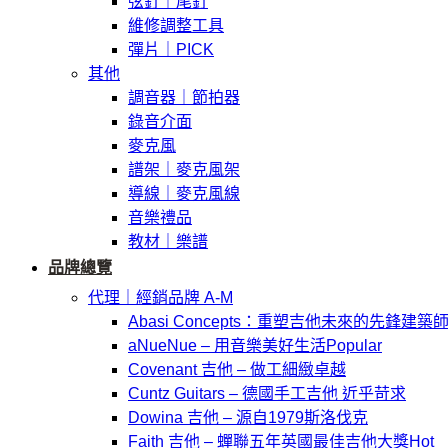
弦釘｜尾釘
維修調整工具
彈片｜PICK
其他
調音器｜節拍器
錄音介面
麥克風
譜架｜麥克風架
導線｜麥克風線
音樂禮品
教材｜樂譜
品牌總覽
代理｜經銷品牌 A-M
Abasi Concepts：重塑吉他未來的先鋒建築
aNueNue – 用音樂美好生活
Covenant 吉他 – 做工細緻卓越
Cuntz Guitars – 德國手工吉他 近乎苛求
Dowina 吉他 – 源自1979斯洛伐克
Faith 吉他 – 蟬聯五年英國最佳吉他大獎