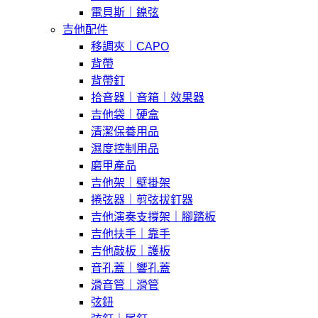
電貝斯｜鎳弦
吉他配件
移調夾｜CAPO
背帶
背帶釘
拾音器｜音箱｜效果器
吉他袋｜硬盒
清潔保養用品
濕度控制用品
磨甲產品
吉他架｜壁掛架
捲弦器｜剪弦拔釘器
吉他演奏支撐架｜腳踏板
吉他扶手｜靠手
吉他敲板｜護板
音孔蓋｜響孔蓋
滑音管｜滑管
弦鈕