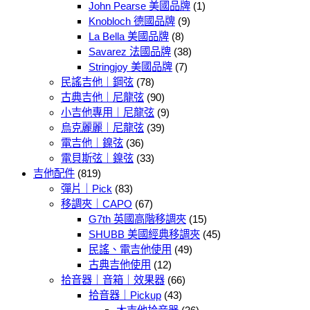
John Pearse 美國品牌
(1)
Knobloch 德國品牌
(9)
La Bella 美國品牌
(8)
Savarez 法國品牌
(38)
Stringjoy 美國品牌
(7)
民謠吉他｜鋼弦
(78)
古典吉他｜尼龍弦
(90)
小吉他專用｜尼龍弦
(9)
烏克麗麗｜尼龍弦
(39)
電吉他｜鎳弦
(36)
電貝斯弦｜鎳弦
(33)
吉他配件
(819)
彈片｜Pick
(83)
移調夾｜CAPO
(67)
G7th 英國高階移調夾
(15)
SHUBB 美國經典移調夾
(45)
民謠、電吉他使用
(49)
古典吉他使用
(12)
拾音器｜音箱｜效果器
(66)
拾音器｜Pickup
(43)