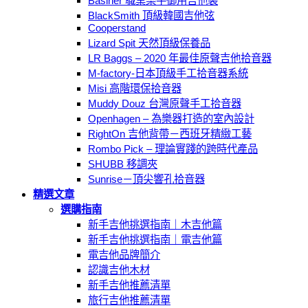
Basiner 職業樂手御用吉他袋
BlackSmith 頂級韓國吉他弦
Cooperstand
Lizard Spit 天然頂級保養品
LR Baggs – 2020 年最佳原聲吉他拾音器
M-factory-日本頂級手工拾音器系統
Misi 高階環保拾音器
Muddy Douz 台灣原聲手工拾音器
Openhagen – 為樂器打造的室內設計
RightOn 吉他背帶－西班牙精緻工藝
Rombo Pick – 理論實踐的跨時代產品
SHUBB 移調夾
Sunrise－頂尖響孔拾音器
精選文章
選購指南
新手吉他挑選指南｜木吉他篇
新手吉他挑選指南｜電吉他篇
電吉他品牌簡介
認識吉他木材
新手吉他推薦清單
旅行吉他推薦清單