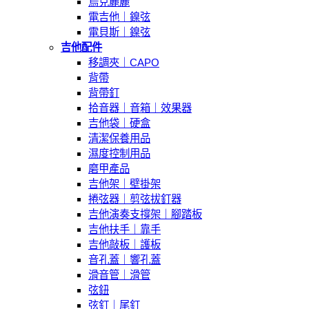
烏克麗麗
電吉他｜鎳弦
電貝斯｜鎳弦
吉他配件
移調夾｜CAPO
背帶
背帶釘
拾音器｜音箱｜效果器
吉他袋｜硬盒
清潔保養用品
濕度控制用品
磨甲產品
吉他架｜壁掛架
捲弦器｜剪弦拔釘器
吉他演奏支撐架｜腳踏板
吉他扶手｜靠手
吉他敲板｜護板
音孔蓋｜響孔蓋
滑音管｜滑管
弦鈕
弦釘｜尾釘