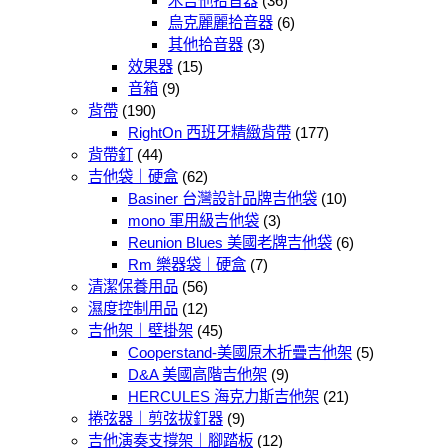
木吉他拾音器
(36)
烏克麗麗拾音器
(6)
其他拾音器
(3)
效果器
(15)
音箱
(9)
背帶
(190)
RightOn 西班牙精緻背帶
(177)
背帶釘
(44)
吉他袋｜硬盒
(62)
Basiner 台灣設計品牌吉他袋
(10)
mono 軍用級吉他袋
(3)
Reunion Blues 美國老牌吉他袋
(6)
Rm 樂器袋｜硬盒
(7)
清潔保養用品
(56)
濕度控制用品
(12)
吉他架｜壁掛架
(45)
Cooperstand-美國原木折疊吉他架
(5)
D&A 美國高階吉他架
(9)
HERCULES 海克力斯吉他架
(21)
捲弦器｜剪弦拔釘器
(9)
吉他演奏支撐架｜腳踏板
(12)