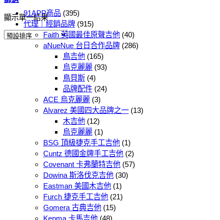
91APP商品
(395)
顯示單一結果
代理｜經銷品牌
(915)
Faith 英國最佳原聲吉他
(40)
aNueNue 台日合作品牌
(286)
鳥吉他
(165)
烏克麗麗
(93)
鳥貝斯
(4)
品牌配件
(24)
ACE 烏克麗麗
(3)
Alvarez 美國四大品牌之一
(13)
木吉他
(12)
烏克麗麗
(1)
BSG 頂級捷克手工吉他
(1)
Cuntz 德國金牌手工吉他
(2)
Covenant 卡弗蘭特吉他
(57)
Dowina 斯洛伐克吉他
(30)
Eastman 美國木吉他
(1)
Furch 捷克手工吉他
(21)
Gomera 古典吉他
(15)
Kepma 卡馬吉他
(48)