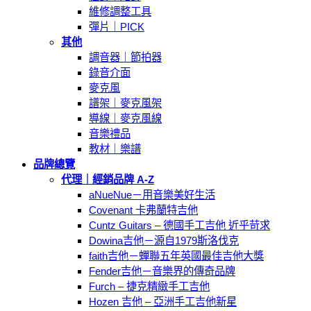
維修調整工具
彈片｜PICK
其他
調音器｜節拍器
錄音介面
麥克風
譜架｜麥克風架
導線｜麥克風線
音樂禮品
教材｜樂譜
品牌總覽
代理｜經銷品牌 A-Z
aNueNue－用音樂美好生活
Covenant 卡弗蘭特吉他
Cuntz Guitars – 德國手工吉他 近乎苛求
Dowina吉他－源自1979斯洛伐克
faith吉他－蟬聯五年英國最佳吉他大獎
Fender吉他－音樂界的傳奇品牌
Furch – 捷克精緻手工吉他
Hozen 吉他 – 亞洲手工吉他新星