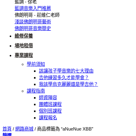
藍調 - 徐老
藍調音樂入門推薦
佛朗明哥 - 莊維仁老師
淺談佛朗明哥藝術
佛朗明哥音樂簡史
維修保養
場地租借
專業課程
學前須知
該讓孩子學音樂的七大理由
吉他練習多久才能學會？
我該學烏克麗麗還是學吉他？
課程指南
師資陣容
團體班課程
個別班課程
課程報名
首頁
/
網路商城
/
商品標籤為 “aNueNue XBB”
篩選