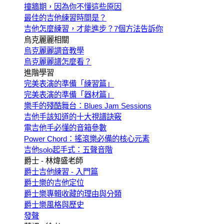
撞牆期，因為你不懂這些原因
最佳的吉他練習時間是？
吉他怎麼練習，才能進步？7個方法告訴你
烏克麗麗相關
烏克麗麗調音教學
烏克麗麗譜怎麼看？
進階學習
完美表演的準備「練習篇」
完美表演的準備「器材篇」
樂手的殘酷舞台：Blues Jam Sessions
吉他手該知道的十大視譜訣竅
電吉他手必懂的音箱參數
Power Chord：搖滾樂必備的核心元素
吉他solo起手式：五聲音階
爵士 - 林煒盛老師
爵士吉他練習 - 入門篇
爵士樂的吉他定位
爵士樂專輯收藏的理由與分類
爵士樂風格與歷史
發聲