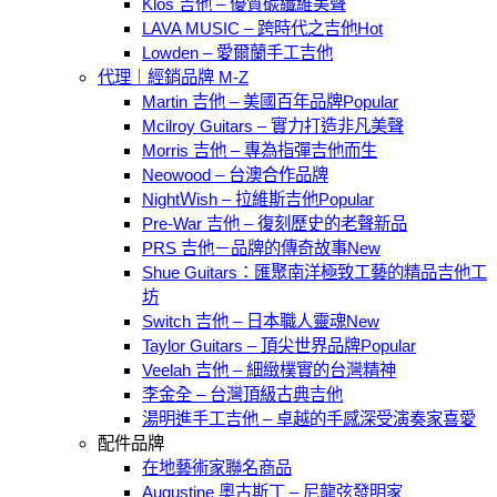
Klos 吉他 – 優質碳纖維美聲
LAVA MUSIC – 跨時代之吉他
Lowden – 愛爾蘭手工吉他
代理｜經銷品牌 M-Z
Martin 吉他 – 美國百年品牌
Mcilroy Guitars – 實力打造非凡美聲
Morris 吉他 – 專為指彈吉他而生
Neowood – 台澳合作品牌
NightＷish – 拉維斯吉他
Pre-War 吉他 – 復刻歷史的老聲新品
PRS 吉他－品牌的傳奇故事
Shue Guitars：匯聚南洋極致工藝的精品吉他工
坊
Switch 吉他 – 日本職人靈魂
Taylor Guitars – 頂尖世界品牌
Veelah 吉他 – 細緻樸實的台灣精神
李金全 – 台灣頂級古典吉他
湯明進手工吉他 – 卓越的手感深受演奏家喜愛
配件品牌
在地藝術家聯名商品
Augustine 奧古斯丁 – 尼龍弦發明家