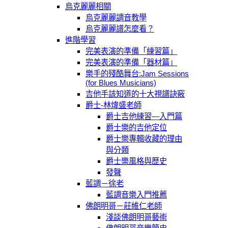
烏克麗麗相關
烏克麗麗調音教學
烏克麗麗譜怎麼看？
進階學習
完美表演的準備「練習篇」
完美表演的準備「器材篇」
樂手的殘酷舞台:Jam Sessions
(for Blues Musicians)
吉他手該知道的十大視譜訣竅
爵士-林煒盛老師
爵士吉他練習—入門篇
爵士樂的吉他定位
爵士樂專輯收藏的理由
與分類
爵士樂風格與歷史
發聲
藍調－徐老
藍調音樂入門推薦
佛朗明哥－莊維仁老師
淺談佛朗明哥藝術