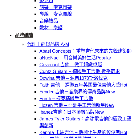
麥克風
譜架｜麥克風架
導線｜麥克風線
音樂禮品
教材｜樂譜
品牌總覽
代理｜經銷品牌 A-M
Abasi Concepts：重塑吉他未來的先鋒建築師
aNueNue – 用音樂美好生活
Covenant 吉他 – 做工細緻卓越
Cuntz Guitars – 德國手工吉他 近乎苛求
Dowina 吉他 – 源自1979斯洛伐克
Faith 吉他 – 蟬聯五年英國最佳吉他大獎
Fender 吉他－音樂界的傳奇品牌
Furch – 捷克精緻手工吉他
Hozen 吉他 – 亞洲手工吉他新星
Ibanez吉他：日本頂級品牌
James Tyler Guitars：高端電吉他的極致工藝
與創新
Kepma 卡馬吉他 – 機械化生產的佼佼者