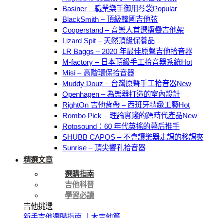
Basiner – 職業樂手御用琴袋
BlackSmith – 頂級韓國吉他弦
Cooperstand – 音樂人首選摺疊吉他架
Lizard Spit – 天然頂級保養品
LR Baggs – 2020 年最佳原聲吉他拾音器
M-factory – 日本頂級手工拾音器系統
Misi – 高階環保拾音器
Muddy Douz – 台灣原聲手工拾音器
Openhagen – 為樂器打造的室內設計
RightOn 吉他背帶 – 西班牙精緻工藝
Rombo Pick – 理論實踐的跨時代產品
Rotosound：60 年代英搖的幕后推手
SHUBB CAPOS – 不會讓樂器走調的移調夾
Sunrise – 頂尖響孔拾音器
精選文章
選購指南
吉他科普
學習必讀
吉他挑選
新手吉他選購指南 ｜木吉他篇