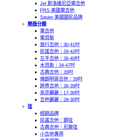
Jet 斯洛維尼亞電吉他
PRS 美國電吉他
Squier 美國國民品牌
樂器分類
電吉他
電貝斯
旅行吉他｜30-41吋
民謠吉他｜39-42吋
左手吉他｜36-40吋
木貝斯｜34-47吋
古典吉他｜39吋
佛朗明哥吉他｜39吋
跨界吉他｜36-39吋
烏克麗麗｜17-30吋
吉他麗麗｜28-30吋
弦
經銷品牌
民謠吉他｜鋼弦
古典吉他｜尼龍弦
小吉他專用