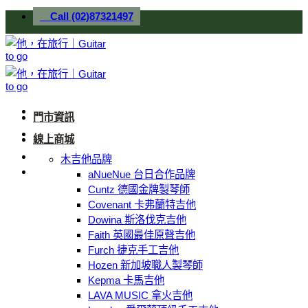
Skip
Call (02)87321497
to
content
門市資訊
線上商城
木吉他品牌
aNueNue 台日合作品牌
Cuntz 德國金牌製琴師
Covenant 卡弗蘭特吉他
Dowina 斯洛伐克吉他
Faith 英國最佳原聲吉他
Furch 捷克手工吉他
Hozen 新加坡職人製琴師
Kepma 卡馬吉他
LAVA MUSIC 拿火吉他