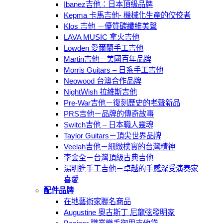
Ibanez吉他：日本頂級品牌
Kepma 卡馬吉他- 機械化生產的佼佼者
Klos 吉他 －優質碳纖維美聲
LAVA MUSIC 拿火吉他
Lowden 愛爾蘭手工吉他
Martin吉他－美國百年品牌
Morris Guitars – 日系手工吉他
Neowood 台澳合作品牌
NightＷish 拉維斯吉他
Pre-War吉他－復刻歷史的老聲新品
PRS吉他－品牌的傳奇故事
Switch吉他 – 日本職人靈魂
Taylor Guitars－頂尖世界品牌
Veelah吉他－細緻樸實的台灣精神
李金全－台灣頂級古典吉他
湯明進手工吉他－卓越的手感深受演奏家
喜愛
配件品牌
在地藝術家聯名商品
Augustine 奧古斯丁 尼龍弦發明家