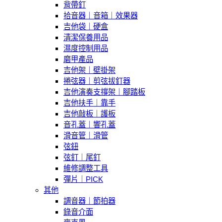
背帶釘
拾音器｜音箱｜效果器
吉他袋｜硬盒
清潔保養用品
濕度控制用品
磨甲產品
吉他架｜壁掛架
捲弦器｜剪弦拔釘器
吉他演奏支撐架｜腳踏板
吉他扶手｜靠手
吉他敲板｜護板
音孔蓋｜響孔蓋
滑音管｜滑管
弦鈕
弦釘｜尾釘
維修調整工具
彈片｜PICK
其他
調音器｜節拍器
錄音介面